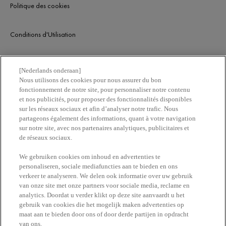
Politique des cookies
Conditions d'Utilisation
SERVICE CLIENT
[Nederlands onderaan]
Nous utilisons des cookies pour nous assurer du bon
fonctionnement de notre site, pour personnaliser notre contenu
Nous contacter
et nos publicités, pour proposer des fonctionnalités disponibles
sur les réseaux sociaux et afin d’analyser notre trafic. Nous
partageons également des informations, quant à votre navigation
Newsletter
sur notre site, avec nos partenaires analytiques, publicitaires et
de réseaux sociaux.
Trouvez une pharmacie​
We gebruiken cookies om inhoud en advertenties te
personaliseren, sociale mediafuncties aan te bieden en ons
verkeer te analyseren. We delen ook informatie over uw gebruik
Achetez en ligne​
van onze site met onze partners voor sociale media, reclame en
analytics. Doordat u verder klikt op deze site aanvaardt u het
gebruik van cookies die het mogelijk maken advertenties op
maat aan te bieden door ons of door derde partijen in opdracht
RESTEZ EN CONTACT
van ons.