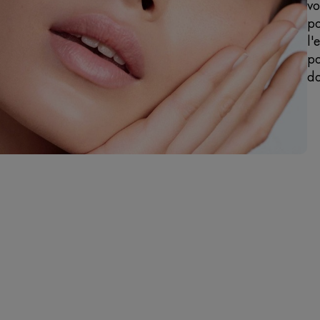
vo
po
l'
po
do