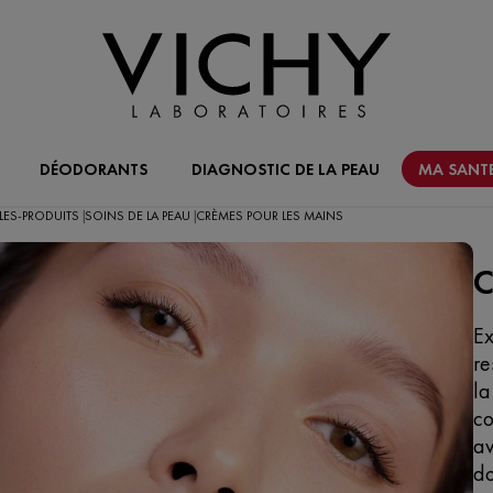
DÉODORANTS
DIAGNOSTIC DE LA PEAU
MA SANTE
LES-PRODUITS
SOINS DE LA PEAU
CRÈMES POUR LES MAINS
|
|
C
Ex
re
la
co
av
do