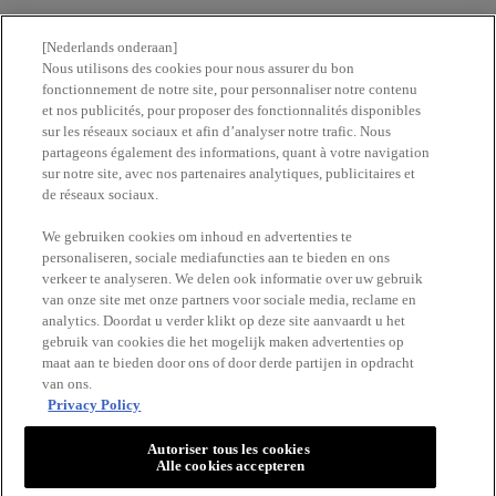
Nous contacter
[Nederlands onderaan]
Nous utilisons des cookies pour nous assurer du bon
fonctionnement de notre site, pour personnaliser notre contenu
Newsletter
et nos publicités, pour proposer des fonctionnalités disponibles
sur les réseaux sociaux et afin d’analyser notre trafic. Nous
partageons également des informations, quant à votre navigation
Trouvez une pharmacie​
sur notre site, avec nos partenaires analytiques, publicitaires et
de réseaux sociaux.
Achetez en ligne​
We gebruiken cookies om inhoud en advertenties te
personaliseren, sociale mediafuncties aan te bieden en ons
verkeer te analyseren. We delen ook informatie over uw gebruik
RESTEZ EN CONTACT
van onze site met onze partners voor sociale media, reclame en
analytics. Doordat u verder klikt op deze site aanvaardt u het
gebruik van cookies die het mogelijk maken advertenties op
maat aan te bieden door ons of door derde partijen in opdracht
van ons.
Privacy Policy
Autoriser tous les cookies
Alle cookies accepteren
VICHY