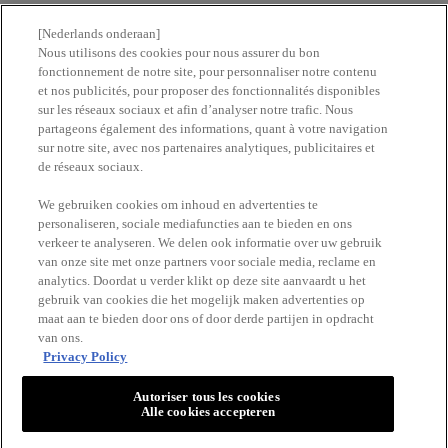
Nous contacter
[Nederlands onderaan]
Nous utilisons des cookies pour nous assurer du bon
fonctionnement de notre site, pour personnaliser notre contenu
Newsletter
et nos publicités, pour proposer des fonctionnalités disponibles
sur les réseaux sociaux et afin d’analyser notre trafic. Nous
partageons également des informations, quant à votre navigation
Trouvez une pharmacie​
sur notre site, avec nos partenaires analytiques, publicitaires et
de réseaux sociaux.
Achetez en ligne​
We gebruiken cookies om inhoud en advertenties te
personaliseren, sociale mediafuncties aan te bieden en ons
verkeer te analyseren. We delen ook informatie over uw gebruik
RESTEZ EN CONTACT
van onze site met onze partners voor sociale media, reclame en
analytics. Doordat u verder klikt op deze site aanvaardt u het
gebruik van cookies die het mogelijk maken advertenties op
maat aan te bieden door ons of door derde partijen in opdracht
van ons.
Privacy Policy
Autoriser tous les cookies
Alle cookies accepteren
VICHY
Vichy France CAI/CAF 03