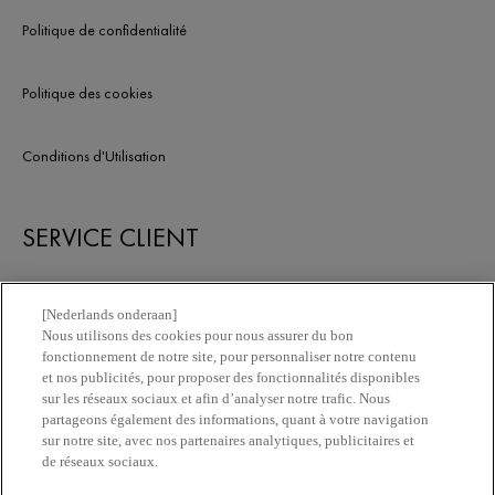
Politique de confidentialité
Politique des cookies
Conditions d'Utilisation
SERVICE CLIENT
Nous contacter
[Nederlands onderaan]
Nous utilisons des cookies pour nous assurer du bon
fonctionnement de notre site, pour personnaliser notre contenu
Newsletter
et nos publicités, pour proposer des fonctionnalités disponibles
sur les réseaux sociaux et afin d’analyser notre trafic. Nous
partageons également des informations, quant à votre navigation
Trouvez une pharmacie​
sur notre site, avec nos partenaires analytiques, publicitaires et
de réseaux sociaux.
Achetez en ligne​