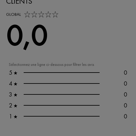
CLIENTS
0,0 out of 5 stars
GLOBAL
0,0
Sélectionnez une ligne ci-dessous pour filtrer les avis
5
0
★
4
0
★
3
0
★
2
0
★
1
0
★