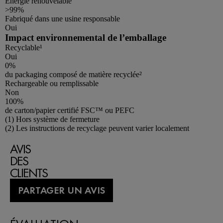
Énergie renouvelable
>99%
Fabriqué dans une usine responsable
Oui
Impact environnemental de l’emballage
Recyclable¹
Oui
0%
du packaging composé de matière recyclée²
Rechargeable ou remplissable
Non
100%
de carton/papier certifié FSC™ ou PEFC
Footnotes
(1) Hors système de fermeture
(2) Les instructions de recyclage peuvent varier localement
AVIS
DES
CLIENTS
PARTAGER UN AVIS