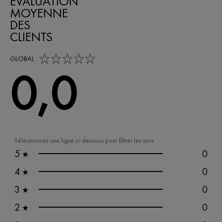
ÉVALUATION
MOYENNE
DES
CLIENTS
0,0 out of 5 stars
GLOBAL
0,0
Sélectionnez une ligne ci-dessous pour filtrer les avis
5
0
★
4
0
★
3
0
★
2
0
★