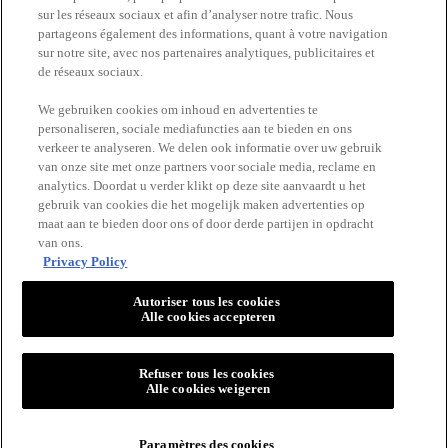
sur les réseaux sociaux et afin d’analyser notre trafic. Nous
partageons également des informations, quant à votre navigation
Trouvez une pharmacie​
sur notre site, avec nos partenaires analytiques, publicitaires et
de réseaux sociaux.
Achetez en ligne​
We gebruiken cookies om inhoud en advertenties te
personaliseren, sociale mediafuncties aan te bieden en ons
verkeer te analyseren. We delen ook informatie over uw gebruik
RESTEZ EN CONTACT
van onze site met onze partners voor sociale media, reclame en
analytics. Doordat u verder klikt op deze site aanvaardt u het
gebruik van cookies die het mogelijk maken advertenties op
maat aan te bieden door ons of door derde partijen in opdracht
van ons.
Privacy Policy
Autoriser tous les cookies
Alle cookies accepteren
VICHY
Vichy France CAI/CAF 03
TSA 75000 93584 ST OUEN CEDEX FR.
Refuser tous les cookies
[email protected]
Alle cookies weigeren
Paramètres des cookies