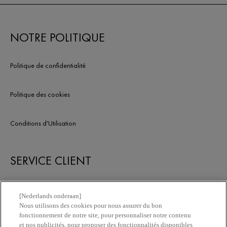
NOTRE POLITIQUE
Politique de confidentialité
Politique des cookies
Conditions d'Utilisation
SERVICE CLIENT
Nous contacter
[Nederlands onderaan]
Nous utilisons des cookies pour nous assurer du bon
fonctionnement de notre site, pour personnaliser notre contenu
Newsletter
et nos publicités, pour proposer des fonctionnalités disponibles