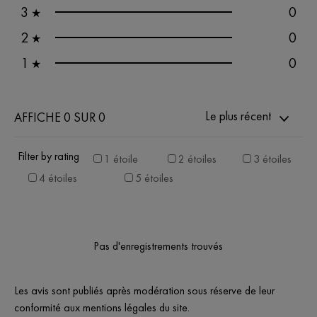
3
0
★
2
0
★
1
0
★
Le plus récent
AFFICHE 0 SUR 0
Filter by rating
1 étoile
2 étoiles
3 étoiles
4 étoiles
5 étoiles
Pas d'enregistrements trouvés
Les avis sont publiés après modération sous réserve de leur
conformité aux mentions légales du site.