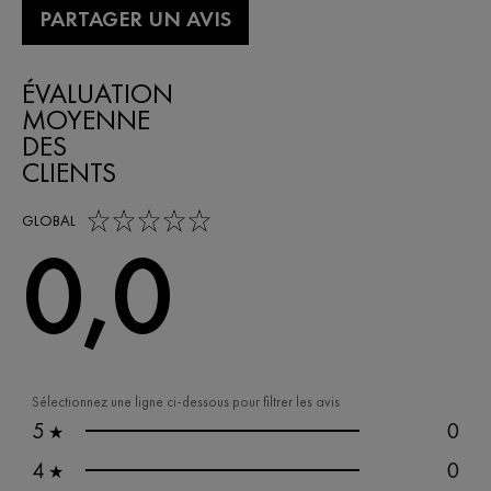
PARTAGER UN AVIS
ÉVALUATION
MOYENNE
DES
CLIENTS
0,0 out of 5 stars
GLOBAL
0,0
Sélectionnez une ligne ci-dessous pour filtrer les avis
5
0
★
4
0
★