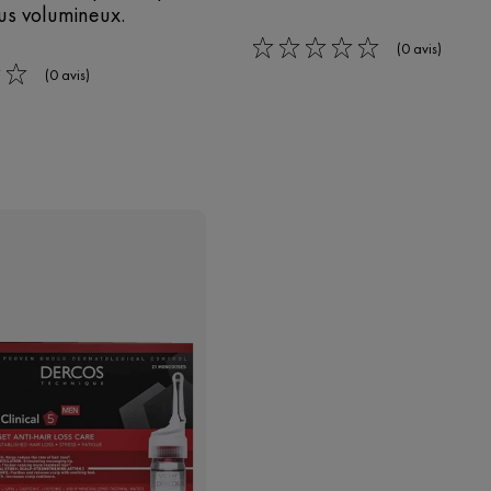
us volumineux.
(0 avis)
0/5
(0 avis)