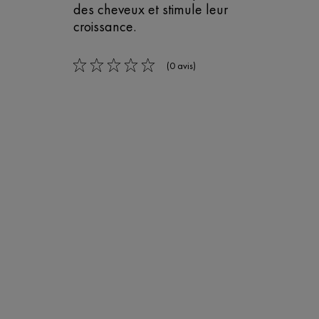
des cheveux et stimule leur
croissance.
(0 avis)
0/5