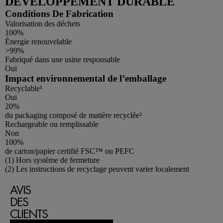
DÉVELOPPEMENT DURABLE
Conditions De Fabrication
Valorisation des déchets
100%
Énergie renouvelable
>99%
Fabriqué dans une usine responsable
Oui
Impact environnemental de l’emballage
Recyclable¹
Oui
20%
du packaging composé de matière recyclée²
Rechargeable ou remplissable
Non
100%
de carton/papier certifié FSC™ ou PEFC
Footnotes
(1) Hors système de fermeture
(2) Les instructions de recyclage peuvent varier localement
AVIS
DES
CLIENTS