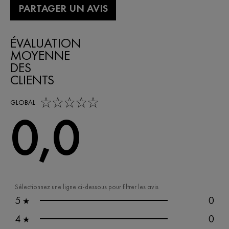
PARTAGER UN AVIS
ÉVALUATION
MOYENNE
DES
CLIENTS
0,0 out of 5 stars
GLOBAL
0,0
Sélectionnez une ligne ci-dessous pour filtrer les avis
5
0
★
4
0
★