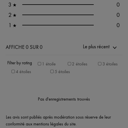
3
0
★
2
0
★
1
0
★
Le plus récent
AFFICHE 0 SUR 0
Filter by rating
1 étoile
2 étoiles
3 étoiles
4 étoiles
5 étoiles
Pas d'enregistrements trouvés
Les avis sont publiés après modération sous réserve de leur
conformité aux mentions légales du site.