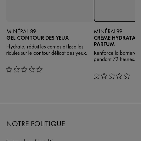
MINÉRAL 89
MINÉRAL89
GEL CONTOUR DES YEUX
CRÈME HYDRATANT
PARFUM
Hydrate, réduit les cernes et lisse les
ridules sur le contour délicat des yeux.​
Renforce la barrière 
pendant 72 heures.
rating: 0 out of 5
rating: 0 out of 5
NOTRE POLITIQUE
Politique de confidentialité