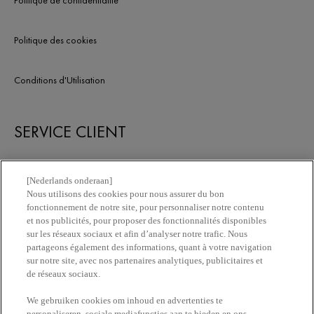
Politique des cookies
Conditions d'Utilisation
SERVICE CLIENT
Nous contacter
[Nederlands onderaan]
Nous utilisons des cookies pour nous assurer du bon
fonctionnement de notre site, pour personnaliser notre contenu
Newsletter
et nos publicités, pour proposer des fonctionnalités disponibles
sur les réseaux sociaux et afin d’analyser notre trafic. Nous
partageons également des informations, quant à votre navigation
Trouvez une pharmacie​
sur notre site, avec nos partenaires analytiques, publicitaires et
de réseaux sociaux.
Achetez en ligne​
We gebruiken cookies om inhoud en advertenties te
personaliseren, sociale mediafuncties aan te bieden en ons