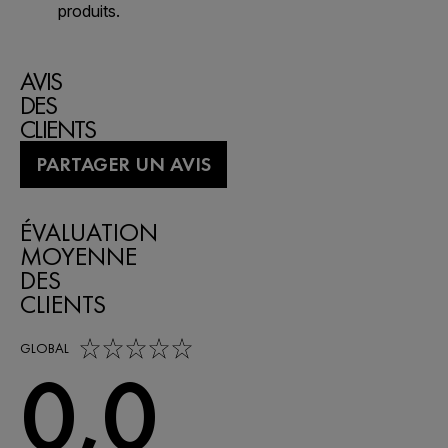
AVIS
DES
CLIENTS
PARTAGER UN AVIS
ÉVALUATION
MOYENNE
DES
CLIENTS
0,0 out of 5 stars
GLOBAL
0,0