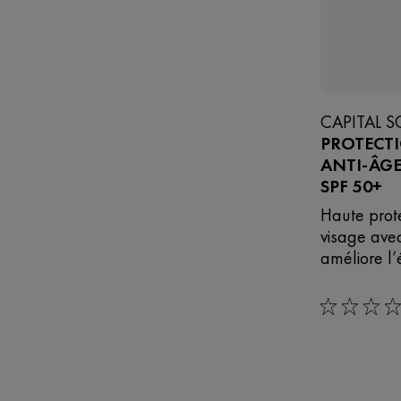
CAPITAL S
PROTECTI
ANTI-ÂG
SPF 50+
Haute prote
visage avec 
améliore l’é
0/5