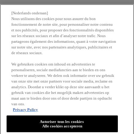
Nous contacter
[Nederlands onderaan]
Nous utilisons des cookies pour nous assurer du bon
fonctionnement de notre site, pour personnaliser notre contenu
Newsletter
et nos publicités, pour proposer des fonctionnalités disponibles
sur les réseaux sociaux et afin d’analyser notre trafic. Nous
partageons également des informations, quant à votre navigation
Trouvez une pharmacie​
sur notre site, avec nos partenaires analytiques, publicitaires et
de réseaux sociaux.
Achetez en ligne​
We gebruiken cookies om inhoud en advertenties te
personaliseren, sociale mediafuncties aan te bieden en ons
verkeer te analyseren. We delen ook informatie over uw gebruik
RESTEZ EN CONTACT
van onze site met onze partners voor sociale media, reclame en
analytics. Doordat u verder klikt op deze site aanvaardt u het
gebruik van cookies die het mogelijk maken advertenties op
maat aan te bieden door ons of door derde partijen in opdracht
van ons.
Privacy Policy
Autoriser tous les cookies
Alle cookies accepteren
VICHY