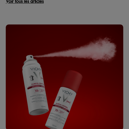
Voir tous les articles
d’expert pour un mode de vie actif
indifféremment, mais le
l'antitranspirant sont en 
différents, et cela influe 
réelle de votre produit.