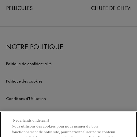
PELLICULES
CHUTE DE CHEVEU
NOTRE POLITIQUE
Politique de confidentialité
Politique des cookies
Conditions d'Utilisation
SERVICE CLIENT
[Nederlands onderaan]
Nous utilisons des cookies pour nous assurer du bon
fonctionnement de notre site, pour personnaliser notre contenu