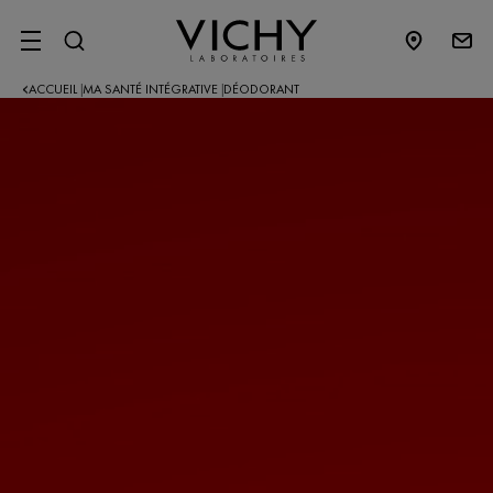
SITE MENU
ACCUEIL
MA SANTÉ INTÉGRATIVE
DÉODORANT
|
|