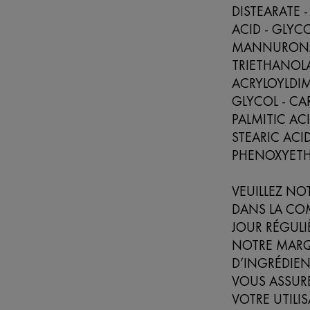
DISTEARATE -
ACID - GLYCO
MANNURONAT
TRIETHANOL
ACRYLOYLDIM
GLYCOL - CA
PALMITIC ACI
STEARIC ACI
PHENOXYETHA
VEUILLEZ NO
DANS LA CO
JOUR RÉGULI
NOTRE MARQUE
D’INGRÉDIEN
VOUS ASSURE
VOTRE UTILI