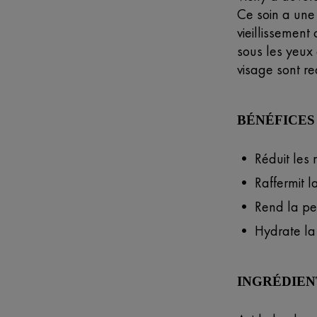
Ce soin a une 
vieillissement
sous les yeux 
visage sont re
BÉNÉFICES
• Réduit les r
• Raffermit l
• Rend la pea
• Hydrate la 
INGRÉDIEN