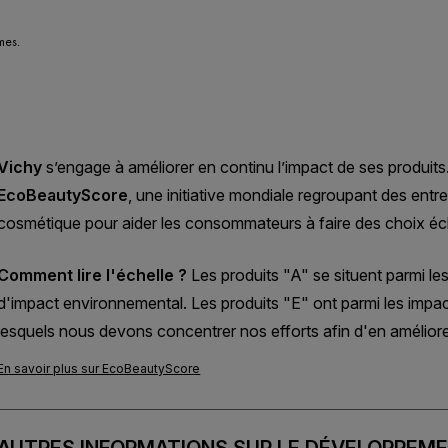
mes.
L