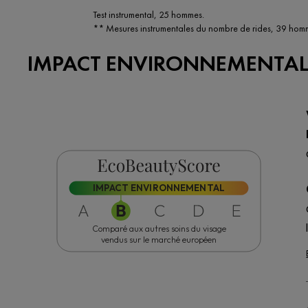
Test instrumental, 25 hommes.​
** Mesures instrumentales du nombre de rides, 39 hom
IMPACT ENVIRONNEMENTA