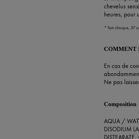
chevelus sens
heures, pour 
* Test clinique, 37 s
COMMENT L'
En cas de con
abondamment
Ne pas laisser
Composition
AQUA / WAT
DISODIUM L
DISTEARATE