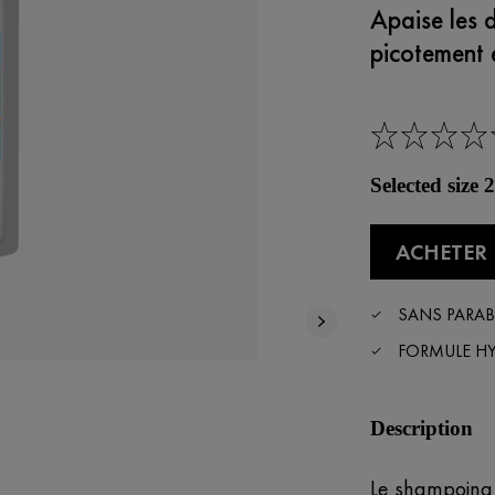
Apaise les 
picotement e
Selected size
ACHETER 
SANS PARA
FORMULE H
Description
Le shampoing 