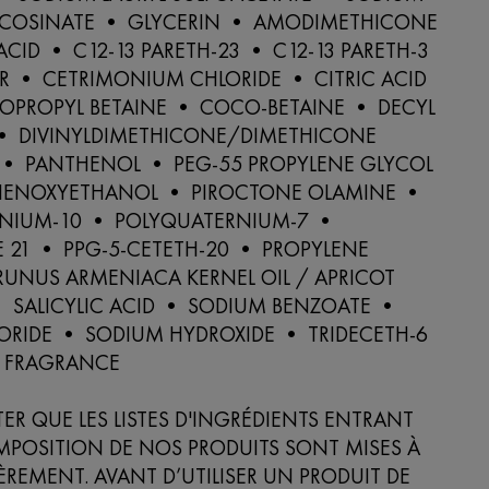
RCOSINATE • GLYCERIN • AMODIMETHICONE
CID • C12-13 PARETH-23 • C12-13 PARETH-3
 • CETRIMONIUM CHLORIDE • CITRIC ACID
PROPYL BETAINE • COCO-BETAINE • DECYL
• DIVINYLDIMETHICONE/DIMETHICONE
• PANTHENOL • PEG-55 PROPYLENE GLYCOL
HENOXYETHANOL • PIROCTONE OLAMINE •
NIUM-10 • POLYQUATERNIUM-7 •
 21 • PPG-5-CETETH-20 • PROPYLENE
RUNUS ARMENIACA KERNEL OIL / APRICOT
• SALICYLIC ACID • SODIUM BENZOATE •
ORIDE • SODIUM HYDROXIDE • TRIDECETH-6
 FRAGRANCE
TER QUE LES LISTES D'INGRÉDIENTS ENTRANT
MPOSITION DE NOS PRODUITS SONT MISES À
ÈREMENT. AVANT D’UTILISER UN PRODUIT DE