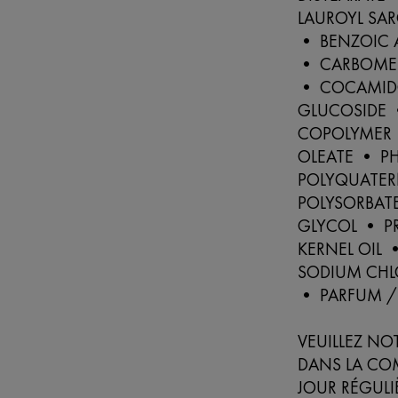
LAUROYL SA
• BENZOIC A
• CARBOMER
• COCAMIDO
GLUCOSIDE 
COPOLYMER 
OLEATE • P
POLYQUATER
POLYSORBATE
GLYCOL • P
KERNEL OIL 
SODIUM CHL
• PARFUM /
VEUILLEZ NO
DANS LA CO
JOUR RÉGULI