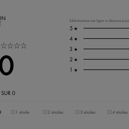
ON
Sélectionnez une ligne ci-dessous pour f
E
5
★
4
★
tars
3
★
,0
2
★
1
★
 SUR 0
g
1 étoile
2 étoiles
3 étoiles
4 étoiles