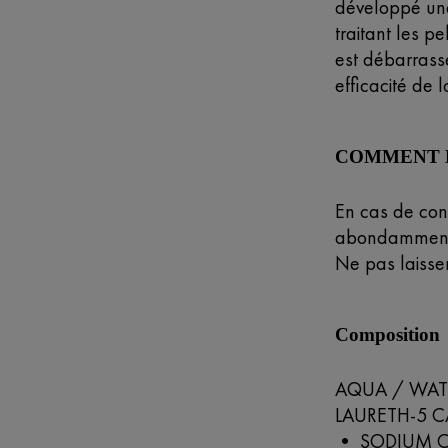
développé une
traitant les pe
est débarrass
efficacité de 
COMMENT L'
En cas de con
abondamment
Ne pas laisser
Composition
AQUA / WAT
LAURETH-5 
• SODIUM C