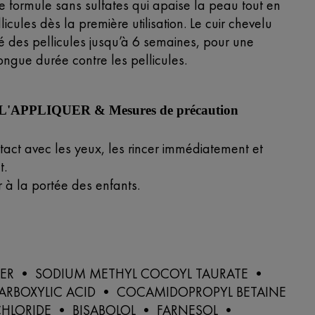
 formule sans sulfates qui apaise la peau tout en
llicules dès la première utilisation. Le cuir chevelu
é des pellicules jusqu’à 6 semaines, pour une
longue durée contre les pellicules.
APPLIQUER & Mesures de précaution
tact avec les yeux, les rincer immédiatement et
.
 à la portée des enfants.
ER • SODIUM METHYL COCOYL TAURATE •
CARBOXYLIC ACID • COCAMIDOPROPYL BETAINE
HLORIDE • BISABOLOL • FARNESOL •