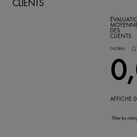
CLIENTS
ÉVALUATI
MOYENN
DES
CLIENTS
0,0 out of 5 s
GLOBAL
0
AFFICHE 0
Filter by ratin