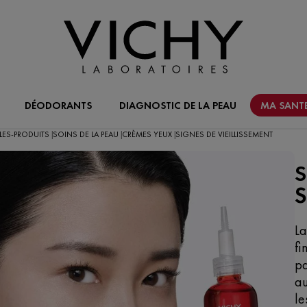
DÉODORANTS
DIAGNOSTIC DE LA PEAU
MA SANTE
LES-PRODUITS
SOINS DE LA PEAU
CRÈMES YEUX
SIGNES DE VIEILLISSEMENT
|
|
|
S
La
fi
pa
au
le