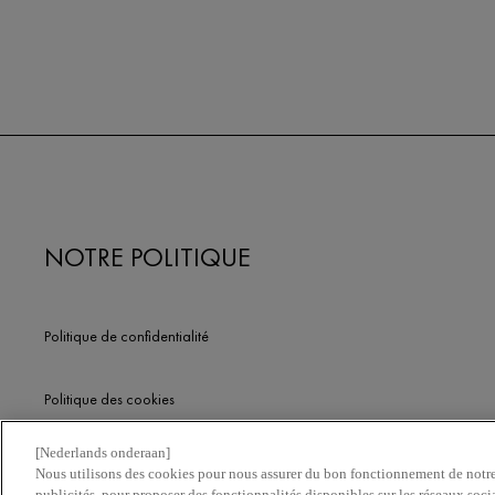
NOTRE POLITIQUE
Politique de confidentialité
Politique des cookies
[Nederlands onderaan]
Conditions d'Utilisation
Nous utilisons des cookies pour nous assurer du bon fonctionnement de notre 
publicités, pour proposer des fonctionnalités disponibles sur les réseaux soci