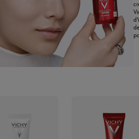
cr
Vi
d'
de
po