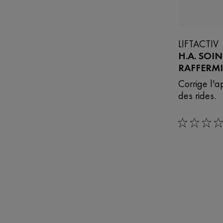
LIFTACTIV
H.A. SOI
RAFFERM
Corrige l'a
des rides.
0/5