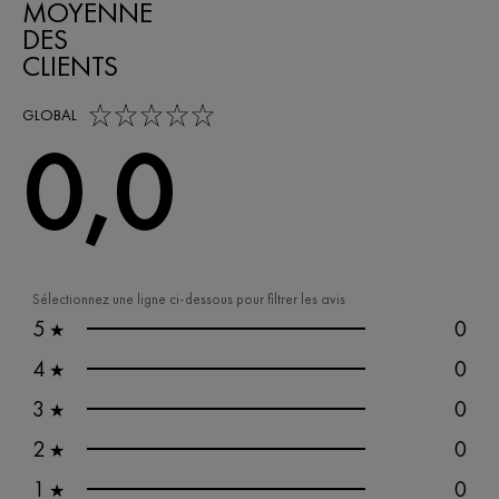
MOYENNE
DES
CLIENTS
0,0 out of 5 stars
GLOBAL
0,0
Sélectionnez une ligne ci-dessous pour filtrer les avis
5
0
★
4
0
★
3
0
★
2
0
★
1
0
★