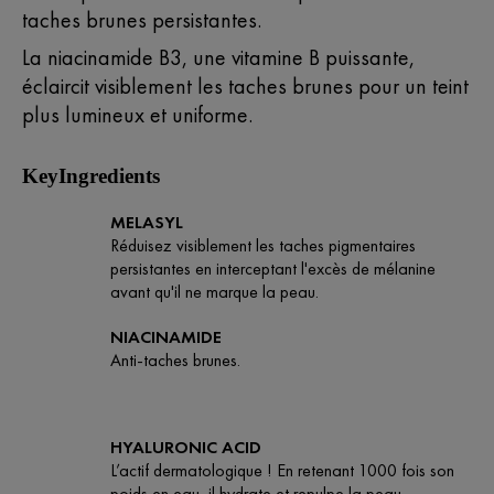
taches brunes persistantes.
La niacinamide B3, une vitamine B puissante,
éclaircit visiblement les taches brunes pour un teint
plus lumineux et uniforme.
KeyIngredients
MELASYL
Réduisez visiblement les taches pigmentaires
persistantes en interceptant l'excès de mélanine
avant qu'il ne marque la peau.
NIACINAMIDE
Anti-taches brunes.
HYALURONIC ACID
L’actif dermatologique ! En retenant 1000 fois son
poids en eau, il hydrate et repulpe la peau.