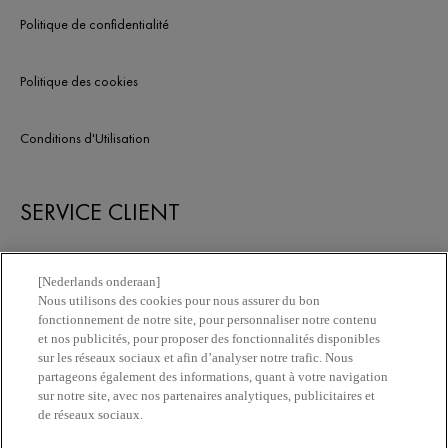
Politique de confidentialité
Politique des cookies
Conditions d'Utilisation
SERVICE CLIENT
Nous contacter
[Nederlands onderaan]
Nous utilisons des cookies pour nous assurer du bon
fonctionnement de notre site, pour personnaliser notre contenu
Newsletter
et nos publicités, pour proposer des fonctionnalités disponibles
sur les réseaux sociaux et afin d’analyser notre trafic. Nous
partageons également des informations, quant à votre navigation
Trouvez une pharmacie​
sur notre site, avec nos partenaires analytiques, publicitaires et
de réseaux sociaux.
Achetez en ligne​