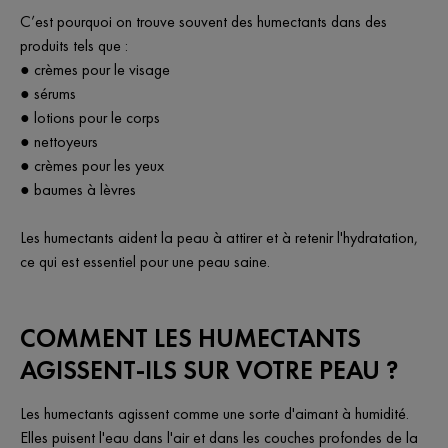
C’est pourquoi on trouve souvent des humectants dans des
produits tels que :
● crèmes pour le visage
● sérums
● lotions pour le corps
● nettoyeurs
● crèmes pour les yeux
● baumes à lèvres
Les humectants aident la peau à attirer et à retenir l'hydratation,
ce qui est essentiel pour une peau saine.
COMMENT LES HUMECTANTS
AGISSENT-ILS SUR VOTRE PEAU ?
Les humectants agissent comme une sorte d'aimant à humidité.
Elles puisent l'eau dans l'air et dans les couches profondes de la