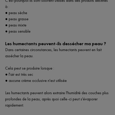
C'est pourquoi ils sont souvent utilisés dans des produits destinés
à :
● peau sèche
● peau grasse
● peau mixte
● peau sensible
Les humectants peuvent-ils dessécher ma peau ?
Dans certaines circonstances, les humectants peuvent en fait
assécher la peau.
Cela peut se produire lorsque :
● l'air est très sec
● aucune crème occlusive n'est utilisée
Les humectants peuvent alors extraire l'humidité des couches plus
profondes de la peau, après quoi celle-ci peut s'évaporer
rapidement.