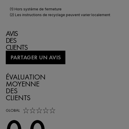
AVIS
DES
CLIENTS
PARTAGER UN AVIS
ÉVALUATION
MOYENNE
DES
CLIENTS
0,0 out of 5 stars
GLOBAL