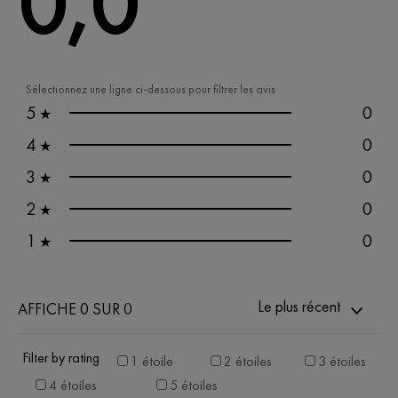
0,0
Sélectionnez une ligne ci-dessous pour filtrer les avis
5
0
★
4
0
★
3
0
★
2
0
★
1
0
★
Le plus récent
AFFICHE 0 SUR 0
Filter by rating
1 étoile
2 étoiles
3 étoiles
4 étoiles
5 étoiles