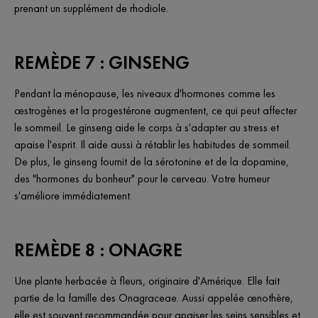
prenant un supplément de rhodiole.
REMÈDE 7 : GINSENG
Pendant la ménopause, les niveaux d'hormones comme les
œstrogènes et la progestérone augmentent, ce qui peut affecter
le sommeil. Le ginseng aide le corps à s'adapter au stress et
apaise l'esprit. Il aide aussi à rétablir les habitudes de sommeil.
De plus, le ginseng fournit de la sérotonine et de la dopamine,
des "hormones du bonheur" pour le cerveau. Votre humeur
s'améliore immédiatement.
REMÈDE 8 : ONAGRE
Une plante herbacée à fleurs, originaire d'Amérique. Elle fait
partie de la famille des Onagraceae. Aussi appelée œnothère,
elle est souvent recommandée pour apaiser les seins sensibles et