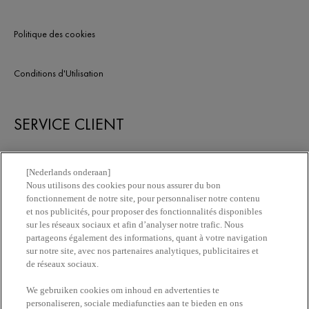
CRÈMES ANTI-ÂGE.
Politique des cookies
Conditions d'Utilisation
SERVICE CLIENT
Nous contacter
[Nederlands onderaan]
Nous utilisons des cookies pour nous assurer du bon
fonctionnement de notre site, pour personnaliser notre contenu
Newsletter
et nos publicités, pour proposer des fonctionnalités disponibles
sur les réseaux sociaux et afin d’analyser notre trafic. Nous
partageons également des informations, quant à votre navigation
Trouvez une pharmacie​
sur notre site, avec nos partenaires analytiques, publicitaires et
de réseaux sociaux.
Achetez en ligne​
We gebruiken cookies om inhoud en advertenties te
personaliseren, sociale mediafuncties aan te bieden en ons