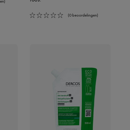
en)
(0 beoordelingen)
0/5