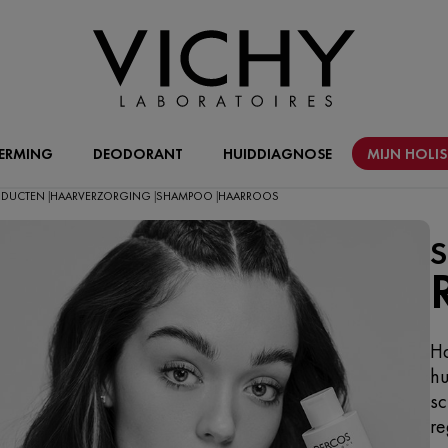
ERMING
DEODORANT
HUIDDIAGNOSE
MIJN HOLI
RODUCTEN
HAARVERZORGING
SHAMPOO
HAARROOS
|
|
|
Ha
hu
sc
re