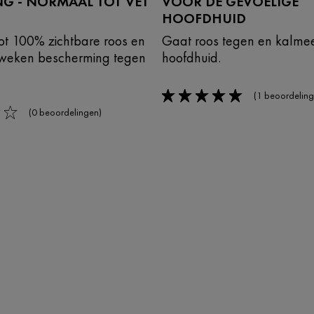
NG - NORMAAL TOT VET
VOOR DE GEVOELIGE
HOOFDHUID
tot 100% zichtbare roos en
Gaat roos tegen en kalmee
6 weken bescherming tegen
hoofdhuid.
(1 beoordeling
5/5
(0 beoordelingen)