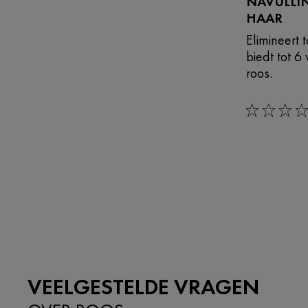
NAVULLI
HAAR
Elimineert 
biedt tot 
roos.
0/5
VEELGESTELDE VRAGEN