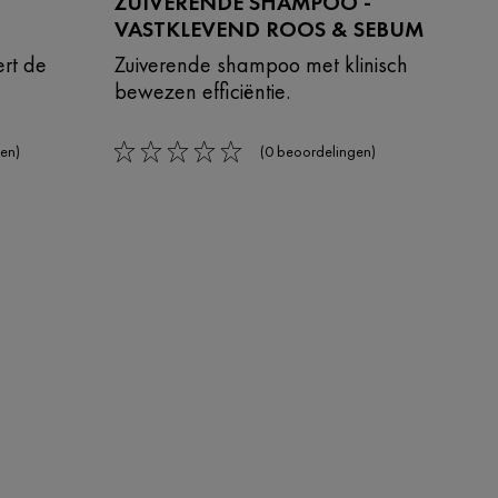
ZUIVERENDE SHAMPOO -
VASTKLEVEND ROOS & SEBUM
rt de
Zuiverende shampoo met klinisch
bewezen efficiëntie.
en)
(0 beoordelingen)
0/5