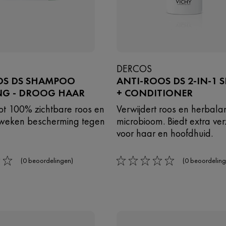
DERCOS
OS DS SHAMPOO
ANTI-ROOS DS 2-IN-1
NG - DROOG HAAR
+ CONDITIONER
tot 100% zichtbare roos en
Verwijdert roos en herbala
6 weken bescherming tegen
microbioom. Biedt extra ve
voor haar en hoofdhuid.
(0 beoordelingen)
(0 beoordeling
0/5