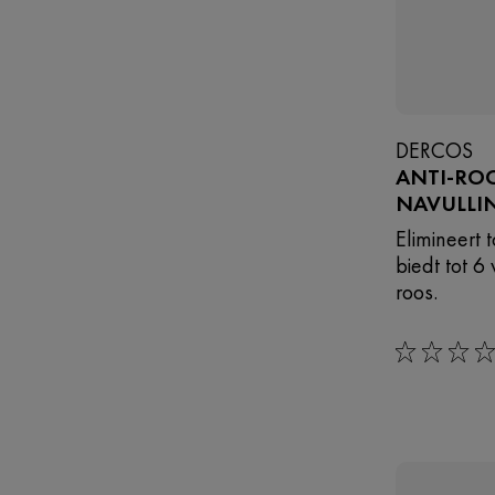
DERCOS
ANTI-RO
NAVULLI
Elimineert 
biedt tot 
roos.
0/5