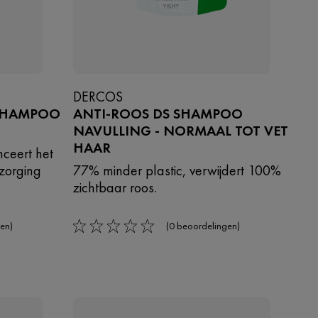
DERCOS
 SHAMPOO
ANTI-ROOS DS SHAMPOO
NAVULLING - NORMAAL TOT VET
HAAR
nceert het
rzorging
77% minder plastic, verwijdert 100%
zichtbaar roos.
en)
(0 beoordelingen)
0/5