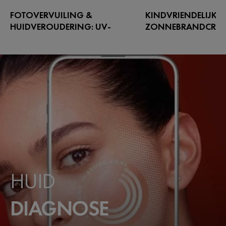
FOTOVERVUILING &
KINDVRIENDELIJKE
HUIDVEROUDERING: UV-
ZONNEBRANDCRÈME
BESCHERMING
GIDS
Fotovervuiling versnelt
Bescherm de kwetsbare
huidveroudering. Ontdek hoe je de
met de zachte verzorgi
huidbarrière in de stad beschermt met
Ontdek onze tips en fo
onze verzorgende formules en
kinderen helpen besche
antioxiderende SPF.
zon.
HUID
DIAGNOSE