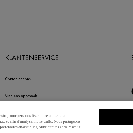
KLANTENSERVICE
Contacteer ons
Vind een apotheek
ERetailer List
site, pour personnaliser notre contenu et nos
aux et afin d’analyser notre trafic. Nous partageons
partenaires analytiques, publicitaires et de réseaux
Newsletter