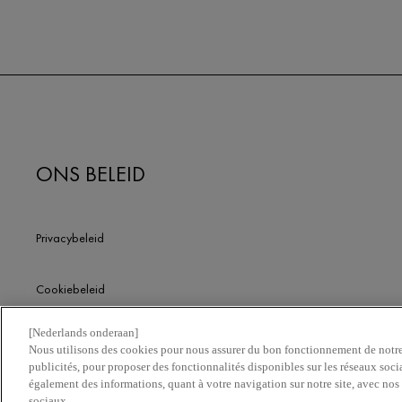
ONS BELEID
Privacybeleid
Cookiebeleid
[Nederlands onderaan]
Algemene voorwaarden
Nous utilisons des cookies pour nous assurer du bon fonctionnement de notre 
publicités, pour proposer des fonctionnalités disponibles sur les réseaux soci
également des informations, quant à votre navigation sur notre site, avec nos 
sociaux.