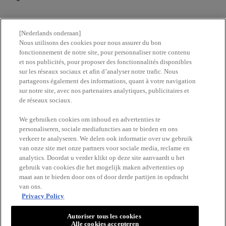
KLANTENSERVICE
[Nederlands onderaan]
Nous utilisons des cookies pour nous assurer du bon
fonctionnement de notre site, pour personnaliser notre contenu
Contacteer ons
et nos publicités, pour proposer des fonctionnalités disponibles
sur les réseaux sociaux et afin d’analyser notre trafic. Nous
partageons également des informations, quant à votre navigation
Vind een apotheek
sur notre site, avec nos partenaires analytiques, publicitaires et
de réseaux sociaux.
ERetailer List
We gebruiken cookies om inhoud en advertenties te
personaliseren, sociale mediafuncties aan te bieden en ons
verkeer te analyseren. We delen ook informatie over uw gebruik
Newsletter
van onze site met onze partners voor sociale media, reclame en
analytics. Doordat u verder klikt op deze site aanvaardt u het
gebruik van cookies die het mogelijk maken advertenties op
maat aan te bieden door ons of door derde partijen in opdracht
BLIJF OP DE HOOGTE
van ons.
Privacy Policy
Autoriser tous les cookies
Alle cookies accepteren