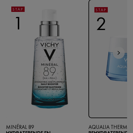
STAP
STAP
1
2
MINÉRAL 89
AQUALIA THERMAL
HYDRATERENDE EN
REHYDRATERENDE C