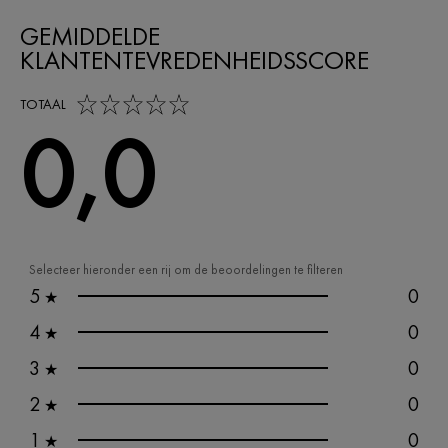
GEMIDDELDE
KLANTENTEVREDENHEIDSSCORE
0,0 out of 5 stars
TOTAAL
0,0
Selecteer hieronder een rij om de beoordelingen te filteren
5
0
★
4
0
★
3
0
★
2
0
★
1
0
★