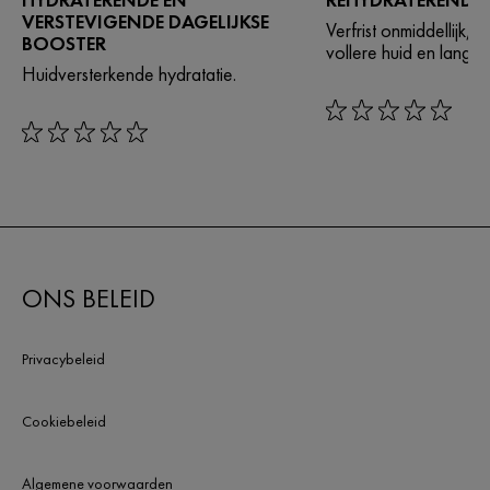
VERSTEVIGENDE DAGELIJKSE
Verfrist onmiddellijk, 
BOOSTER
vollere huid en langdu
Huidversterkende hydratatie.
rating: 0 out of 5
rating: 0 out of 5
ONS BELEID
Privacybeleid
Cookiebeleid
Algemene voorwaarden