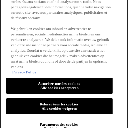
sur les réseaux sociaux et afin d’analyser notre trafic. Nous
partageons également des informations, quant à votre navigation
ERetailer List
sur notre site, avec nos partenaires analytiques, publicitaires et
de réseaux sociaux.
Newsletter
We gebruiken cookies om inhoud en advertenties te
personaliseren, sociale mediafuncties aan te bieden en ons
verkeer te analyseren. We delen ook informatie over uw gebruik
BLIJF OP DE HOOGTE
van onze site met onze partners voor sociale media, reclame en
analytics. Doordat u verder klikt op deze site aanvaardt u het
gebruik van cookies die het mogelijk maken advertenties op
maat aan te bieden door ons of door derde partijen in opdracht
van ons.
Privacy Policy
Autoriser tous les cookies
Alle cookies accepteren
VICHY
Vichy France CAI/CAF 03
TSA 75000 93584 ST OUEN CEDEX FR.
Refuser tous les cookies
[email protected]
Alle cookies weigeren
Paramètres des cookies