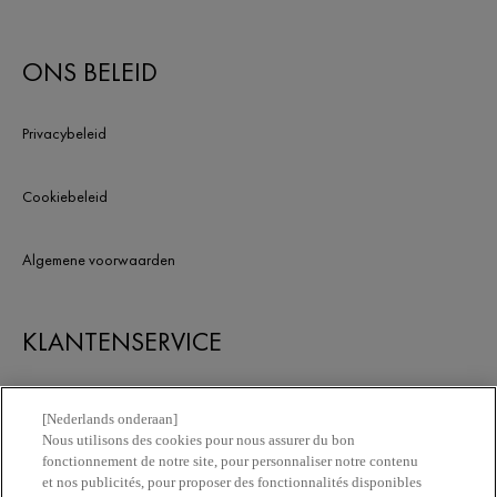
ONS BELEID
Privacybeleid
Cookiebeleid
Algemene voorwaarden
KLANTENSERVICE
Contacteer ons
[Nederlands onderaan]
Nous utilisons des cookies pour nous assurer du bon
fonctionnement de notre site, pour personnaliser notre contenu
Vind een apotheek
et nos publicités, pour proposer des fonctionnalités disponibles