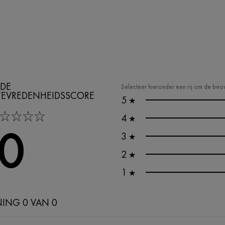
DE
Selecteer hieronder een rij om de beoo
TEVREDENHEIDSSCORE
5
★
tars
4
★
,0
3
★
2
★
1
★
NING 0 VAN 0