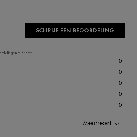
SCHRIJF EEN BEOORDELING
rdelingen te filteren
0
0
0
0
0
Meest recent