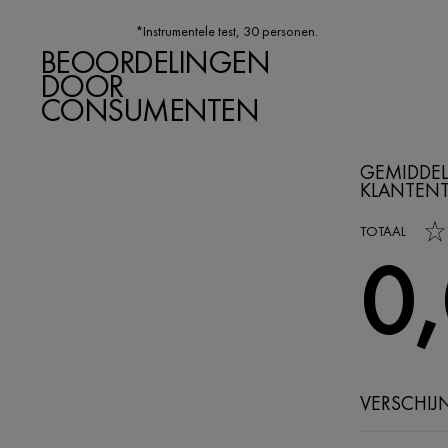
*Instrumentele test, 30 personen.
BEOORDELINGEN
DOOR
CONSUMENTEN
GEMIDDEL
KLANTEN
0,0 out of 5 s
TOTAAL
0
VERSCHIJ