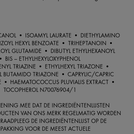
g
ANOL • ISOAMYL LAURATE • DIETHYLAMINO
ZOYL HEXYL BENZOATE • TRIHEPTANOIN •
ROYL GLUTAMIDE • DIBUTYL ETHYLHEXANOYL
• BIS – ETHYLHEXYLOXYPHENOL
NYL TRIAZINE • ETHYLHEXYL TRIAZONE •
YL BUTAMIDO TRIAZONE • CAPRYLIC/CAPRIC
DE • HAEMATOCOCCUS PLUVIALIS EXTRACT •
 TOCOPHEROL N70076904/1
ENING MEE DAT DE INGREDIËNTENLIJSTEN
DUCTEN VAN ONS MERK REGELMATIG WORDEN
 RAADPLEEG DE INGREDIËNTENLIJST OP DE
PAKKING VOOR DE MEEST ACTUELE