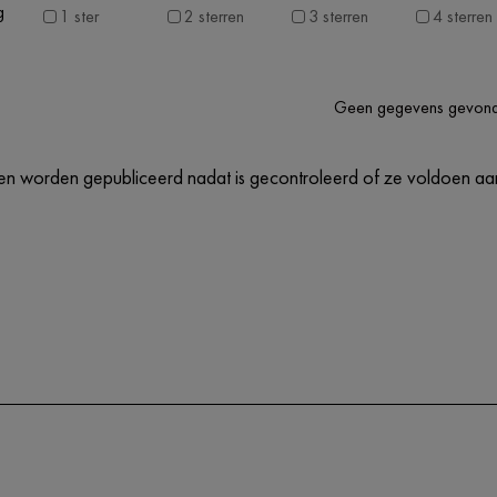
g
1 ster
2 sterren
3 sterren
4 sterren
Geen gegevens gevon
n worden gepubliceerd nadat is gecontroleerd of ze voldoen aan