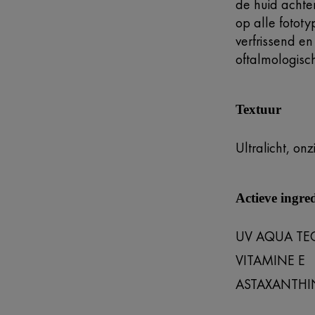
de huid achter 
op alle fototy
verfrissend en
oftalmologisch
Textuur
Ultralicht, onz
Actieve ingre
UV AQUA TE
VITAMINE E
ASTAXANTHI