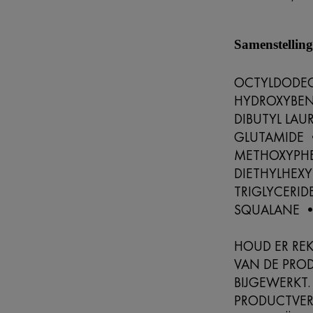
Samenstellin
OCTYLDODEC
HYDROXYBEN
DIBUTYL LAU
GLUTAMIDE 
METHOXYPHE
DIETHYLHEX
TRIGLYCERI
SQUALANE •
HOUD ER REK
VAN DE PRO
BIJGEWERKT.
PRODUCTVER