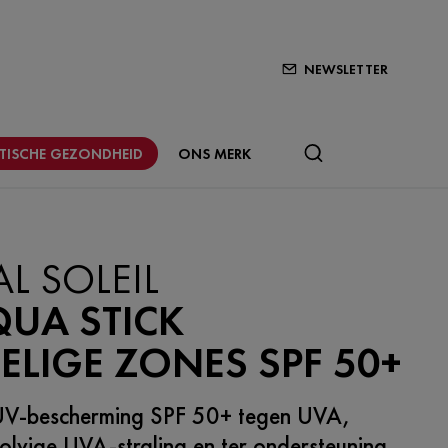
NEWSLETTER
STISCHE GEZONDHEID
ONS MERK
AL SOLEIL
QUA STICK
LIGE ZONES SPF 50+
UV-bescherming SPF 50+ tegen UVA,
lvige UVA-straling en ter ondersteuning