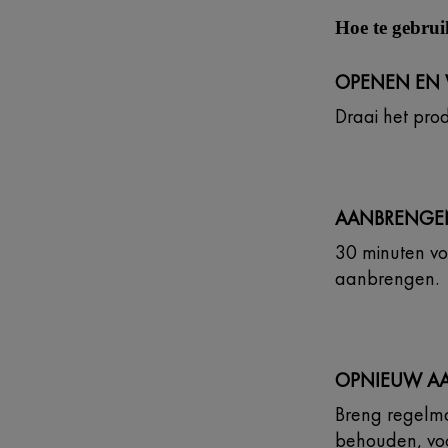
Hoe te gebru
OPENEN EN 
Draai het pro
AANBRENGE
30 minuten vo
aanbrengen.
OPNIEUW A
Breng regelm
behouden, voo