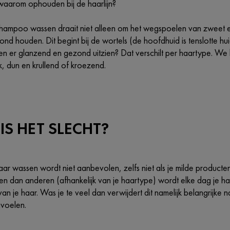
 waarom ophouden bij de haarlijn?
shampoo wassen draait niet alleen om het wegspoelen van zweet e
nd houden. Dit begint bij de wortels (de hoofdhuid is tenslotte hui
ken er glanzend en gezond uitzien? Dat verschilt per haartype. W
k, dun en krullend of kroezend.
IS HET SLECHT?
haar wassen wordt niet aanbevolen, zelfs niet als je milde produc
n dan anderen (afhankelijk van je haartype) wordt elke dag je 
n je haar. Was je te veel dan verwijdert dit namelijk belangrijke n
voelen.