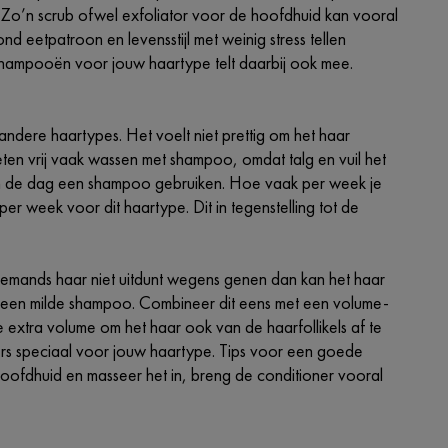
Zo’n scrub ofwel exfoliator voor de hoofdhuid kan vooral
zond eetpatroon en levensstijl met weinig stress tellen
hampooën voor jouw haartype telt daarbij ook mee.
andere haartypes. Het voelt niet prettig om het haar
eten vrij vaak wassen met shampoo, omdat talg en vuil het
l om de dag een shampoo gebruiken. Hoe vaak per week je
er week voor dit haartype. Dit in tegenstelling tot de
s iemands haar niet uitdunt wegens genen dan kan het haar
k) een milde shampoo. Combineer dit eens met een volume-
e extra volume om het haar ook van de haarfollikels af te
ers speciaal voor jouw haartype. Tips voor een goede
oofdhuid en masseer het in, breng de conditioner vooral