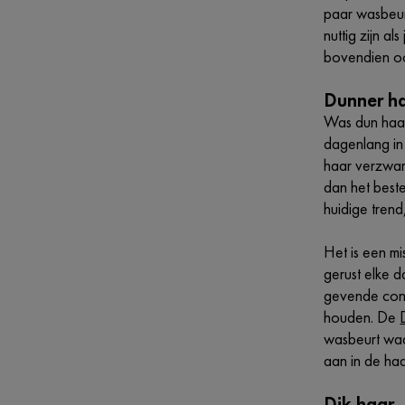
paar wasbeur
nuttig zijn a
bovendien oo
Dunner h
Was dun haar 
dagenlang in 
haar verzwar
dan het beste
huidige tren
Het is een mi
gerust elke 
gevende condi
houden. De
wasbeurt waa
aan in de ha
Dik haar