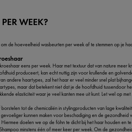
 PER WEEK?
g om de hoeveelheid wasbeurten per week af te stemmen op je haar
kroeshaar
kroeshaar eens per week. Haar met textuur dat van nature meer kroe
oofdhuid produceert, kan echt nuttig zijn voor krullende en golven
at van andere haartypes, zal het haar er veel minder snel plat bijh
artypes, maar dat betekent niet dat je de hoofdhuid tussendoor he
ende elasticiteit waar je veel kanten mee uit kunt. Let wel op met
 borstelen tot de chemicaliën in stylingproducten van lage kwaliteit
l gevoeliger kunnen maken voor beschadiging en de gezondheid va
 Hiermee doelen we op de föhn te dicht bij het haar houden en te 
 Shampoo minstens één of meer keer per week. Om de gezondheid v