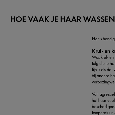
HOE VAAK JE HAAR WASSEN
Het is handi
Krul- en 
Was krul- en 
talg die je h
fijn is als d
bij andere ha
verbazingwekk
Van agressief
het haar vee
beschadigen.
temperatuur.