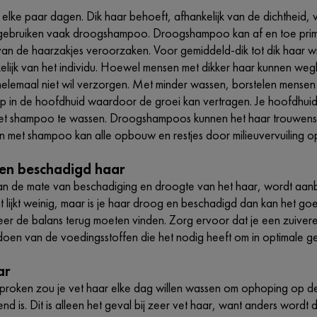
 elke paar dagen. Dik haar behoeft, afhankelijk van de dichtheid
 gebruiken vaak droogshampoo. Droogshampoo kan af en toe pri
van de haarzakjes veroorzaken. Voor gemiddeld-dik tot dik haar 
elijk van het individu. Hoewel mensen met dikker haar kunnen wegk
helemaal niet wil verzorgen. Met minder wassen, borstelen mensen
 in de hoofdhuid waardoor de groei kan vertragen. Je hoofdhuid 
et shampoo te wassen. Droogshampoos kunnen het haar trouwens tij
n met shampoo kan alle opbouw en restjes door milieuvervuiling o
 en beschadigd haar
van de mate van beschadiging en droogte van het haar, wordt aan
lijkt weinig, maar is je haar droog en beschadigd dan kan het goe
er de balans terug moeten vinden. Zorg ervoor dat je een zuivere
doen van de voedingsstoffen die het nodig heeft om in optimale g
ar
roken zou je vet haar elke dag willen wassen om ophoping op de 
lend is. Dit is alleen het geval bij zeer vet haar, want anders word