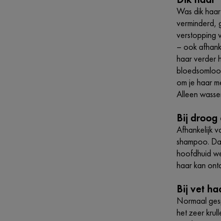
Was dik haar
verminderd,
verstopping 
– ook afhank
haar verder 
bloedsomloop
om je haar m
Alleen wasse
Bij droog
Afhankelijk 
shampoo. Dat 
hoofdhuid we
haar kan ont
Bij vet ha
Normaal gesp
het zeer krul