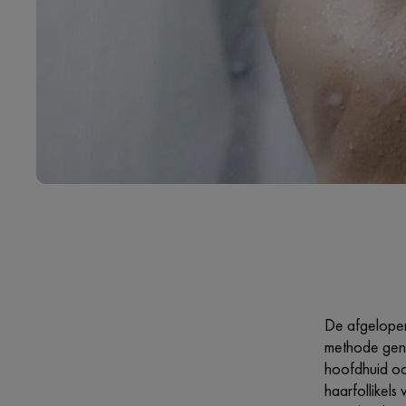
De afgelopen
methode geno
hoofdhuid ook
haarfollikels