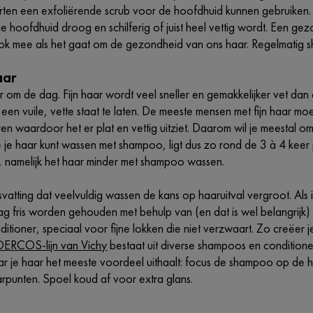
ten een exfoliërende scrub voor de hoofdhuid kunnen gebruiken. 
ls je hoofdhuid droog en schilferig of juist heel vettig wordt. Een ge
k mee als het gaat om de gezondheid van ons haar. Regelmatig s
aar
om de dag. Fijn haar wordt veel sneller en gemakkelijker vet dan 
een vuile, vette staat te laten. De meeste mensen met fijn haar mo
en waardoor het er plat en vettig uitziet. Daarom wil je meesta
 je haar kunt wassen met shampoo, ligt dus zo rond de 3 à 4 keer p
d, namelijk het haar minder met shampoo wassen.
svatting dat veelvuldig wassen de kans op haaruitval vergroot. Al
dag fris worden gehouden met behulp van (en dat is wel belangrij
tioner, speciaal voor fijne lokken die niet verzwaart. Zo creëer j
DERCOS-lijn van Vichy
bestaat uit diverse shampoos en condition
r je haar het meeste voordeel uithaalt: focus de shampoo op de h
arpunten. Spoel koud af voor extra glans.