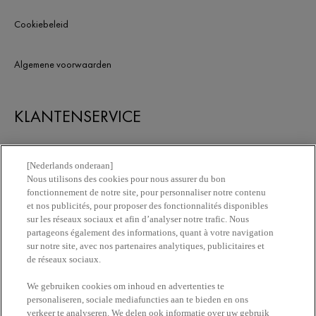
Cookiebeleid
Algemene voorwaarden
KLANTENSERVICE
Contacteer ons
[Nederlands onderaan]
Nous utilisons des cookies pour nous assurer du bon
fonctionnement de notre site, pour personnaliser notre contenu
Vind een apotheek
et nos publicités, pour proposer des fonctionnalités disponibles
sur les réseaux sociaux et afin d’analyser notre trafic. Nous
partageons également des informations, quant à votre navigation
ERetailer List
sur notre site, avec nos partenaires analytiques, publicitaires et
de réseaux sociaux.
Newsletter
We gebruiken cookies om inhoud en advertenties te
personaliseren, sociale mediafuncties aan te bieden en ons
verkeer te analyseren. We delen ook informatie over uw gebruik