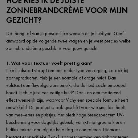
HOE KIES IK DE JUISTE
ZONNEBRANDCRÈME VOOR MIJN
GEZICHT?
Dat hangt af van je persoonlijke wensen en je huidtype. Geef
antwoord op de volgende twee vragen en je weet precies welke
zonnebrandcrème geschikt is voor jouw gezicht.
1. Wat voor textuur voelt prettig aan?
Elke huidsoort vraagt om een ander type verzorging, zo ook bij
zonneproducten. Heb je een normale of droge huid? Dan
volstaat een fluwelige zonnemelk, die de huid zacht en soepel
houdt. Heb je juist een vettige huid? Dan kan een matterend
effect wenselijk zijn, waarvoor Vichy een speciale formule heeft
ontwikkeld. Dit product is ook geschikt voor wie snel last heeft
van mee-eters en puistjes. Het biedt hoge breedspectrum UV-
bescherming voor dagelijks gebruik, verrijkt met groene klei en
bidifus extract om talg de hele dag te controleren. Hiernaast
bestaat er specifieke 3-in-1 zonbescherming verkrijgbaar tegen