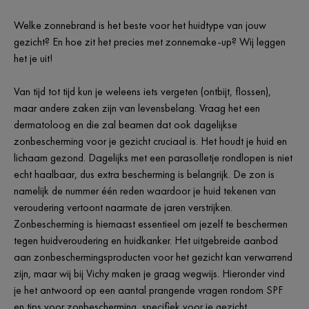
Welke zonnebrand is het beste voor het huidtype van jouw
gezicht? En hoe zit het precies met zonnemake-up? Wij leggen
het je uit!
Van tijd tot tijd kun je weleens iets vergeten (ontbijt, flossen),
maar andere zaken zijn van levensbelang. Vraag het een
dermatoloog en die zal beamen dat ook dagelijkse
zonbescherming voor je gezicht cruciaal is. Het houdt je huid en
lichaam gezond. Dagelijks met een parasolletje rondlopen is niet
echt haalbaar, dus extra bescherming is belangrijk. De zon is
namelijk de nummer één reden waardoor je huid tekenen van
veroudering vertoont naarmate de jaren verstrijken.
Zonbescherming is hiernaast essentieel om jezelf te beschermen
tegen huidveroudering en huidkanker. Het uitgebreide aanbod
aan zonbeschermingsproducten voor het gezicht kan verwarrend
zijn, maar wij bij Vichy maken je graag wegwijs. Hieronder vind
je het antwoord op een aantal prangende vragen rondom SPF
en tips voor
zonbescherming
, specifiek voor je gezicht.