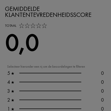
GEMIDDELDE
KLANTENTEVREDENHEIDSSCORE
0,0 out of 5 stars
TOTAAL
0,0
Selecteer hieronder een rij om de beoordelingen te filteren
5
0
★
4
0
★
3
0
★
2
0
★
1
0
★