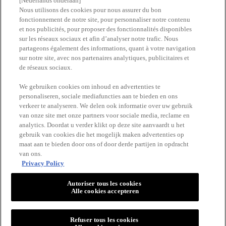
[Nederlands onderaan]
Nous utilisons des cookies pour nous assurer du bon
fonctionnement de notre site, pour personnaliser notre contenu
Vind een apotheek
et nos publicités, pour proposer des fonctionnalités disponibles
sur les réseaux sociaux et afin d’analyser notre trafic. Nous
partageons également des informations, quant à votre navigation
ERetailer List
sur notre site, avec nos partenaires analytiques, publicitaires et
de réseaux sociaux.
Newsletter
We gebruiken cookies om inhoud en advertenties te
personaliseren, sociale mediafuncties aan te bieden en ons
verkeer te analyseren. We delen ook informatie over uw gebruik
BLIJF OP DE HOOGTE
van onze site met onze partners voor sociale media, reclame en
analytics. Doordat u verder klikt op deze site aanvaardt u het
gebruik van cookies die het mogelijk maken advertenties op
maat aan te bieden door ons of door derde partijen in opdracht
van ons.
Privacy Policy
Autoriser tous les cookies
Alle cookies accepteren
VICHY
Vichy France CAI/CAF 03
TSA 75000 93584 ST OUEN CEDEX FR.
Refuser tous les cookies
[email protected]