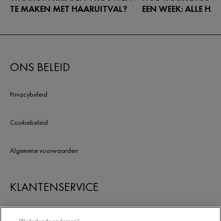
TE MAKEN MET HAARUITVAL?
EEN WEEK: ALLE HA
EEN RIJ
Er zijn verschillende redenen voor
haaruitval. In dit artikel lees je hier
De afgelopen jaren zijn
meer over.
verhalen in omloop ove
haar te wassen.
ONS BELEID
Privacybeleid
Cookiebeleid
Algemene voorwaarden
KLANTENSERVICE
Contacteer ons