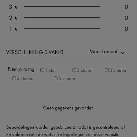
3
0
★
2
0
★
1
0
★
Meest recent
VERSCHIJNING 0 VAN 0
Filter by rating
1 ster
2 sterren
3 sterren
4 sterren
5 sterren
Geen gegevens gevonden
Beoordelingen worden gepubliceerd nadat is gecontroleerd of
ze voldoen aan de wettelijke bepalingen van deze website.