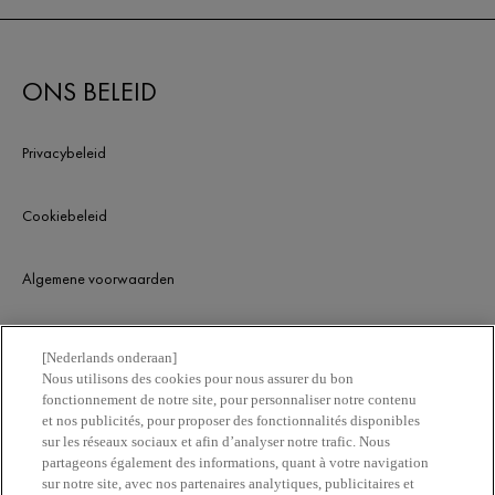
ONS BELEID
Privacybeleid
Cookiebeleid
Algemene voorwaarden
KLANTENSERVICE
[Nederlands onderaan]
Nous utilisons des cookies pour nous assurer du bon
fonctionnement de notre site, pour personnaliser notre contenu
Contacteer ons
et nos publicités, pour proposer des fonctionnalités disponibles
sur les réseaux sociaux et afin d’analyser notre trafic. Nous
partageons également des informations, quant à votre navigation
Vind een apotheek
sur notre site, avec nos partenaires analytiques, publicitaires et