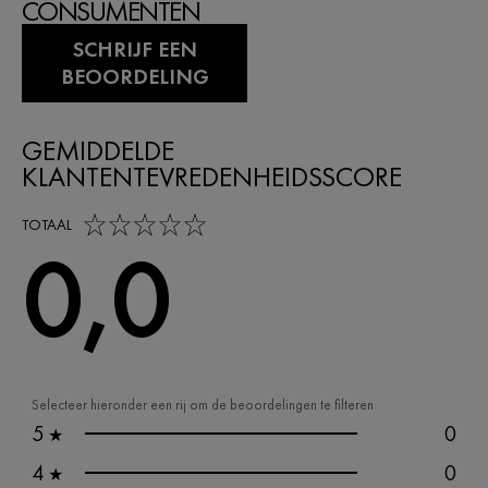
CONSUMENTEN
SCHRIJF EEN
BEOORDELING
GEMIDDELDE
KLANTENTEVREDENHEIDSSCORE
0,0 out of 5 stars
TOTAAL
0,0
Selecteer hieronder een rij om de beoordelingen te filteren
5
0
★
4
0
★