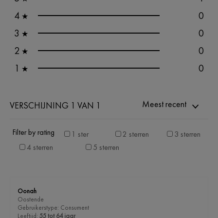
4
0
★
3
0
★
2
0
★
1
0
★
Meest recent
VERSCHIJNING 1 VAN 1
Filter by rating
1 ster
2 sterren
3 sterren
4 sterren
5 sterren
Oonah
Oostende
Gebruikerstype: Consument
Leeftijd:
55 tot 64 jaar