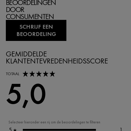
BEOORDELINGEN
DOOR
CONSUMENTEN
SCHRIJF EEN
BEOORDELING
GEMIDDELDE
KLANTENTEVREDENHEIDSSCORE
5,0 out of 5 stars
TOTAAL
5,0
Selecteer hieronder een rij om de beoordelingen te filteren
5
1
★