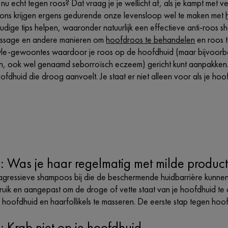
nu echt tegen roos? Dat vraag je je wellicht af, als je kampt met 
ons krijgen ergens gedurende onze levensloop wel te maken met
dige tips helpen, waaronder natuurlijk een effectieve anti-roos s
ssage en andere manieren om
hoofdroos te behandelen
en roos 
tyle-gewoontes waardoor je roos op de hoofdhuid (maar bijvoor
 ook wel genaamd seborroïsch eczeem) gericht kunt aanpakken.
fdhuid die droog aanvoelt. Je staat er niet alleen voor als je ho
: Was je haar regelmatig met milde produc
agressieve shampoos bij die de beschermende huidbarrière kunnen
bruik en aangepast om de droge of vette staat van je hoofdhuid t
 hoofdhuid en haarfollikels te masseren. De eerste stap tegen hoo
: Krab niet op je hoofdhuid