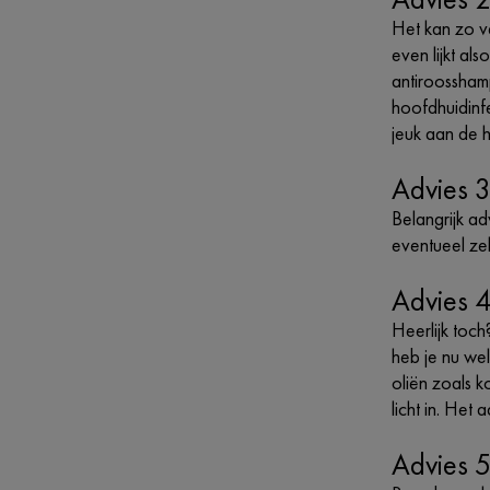
Het kan zo v
even lijkt al
antiroossham
hoofdhuidinfe
jeuk aan de 
Advies 
Belangrijk a
eventueel ze
Advies 4
Heerlijk toc
heb je nu we
oliën zoals k
licht in. Het
Advies 5