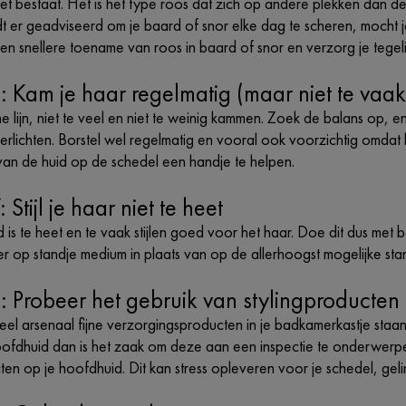
et bestaat. Het is het type roos dat zich op andere plekken dan
 er geadviseerd om je baard of snor elke dag te scheren, mocht 
n snellere toename van roos in baard of snor en verzorg je tegelij
: Kam je haar regelmatig (maar niet te vaak
jne lijn, niet te veel en niet te weinig kammen. Zoek de balans op, e
erlichten. Borstel wel regelmatig en vooral ook voorzichtig omda
 van de huid op de schedel een handje te helpen.
 Stijl je haar niet te heet
is te heet en te vaak stijlen goed voor het haar. Doe dit dus met b
r op standje medium in plaats van op de allerhoogst mogelijke st
: Probeer het gebruik van stylingproducten
el arsenaal fijne verzorgingsproducten in je badkamerkastje staan
oofdhuid dan is het zaak om deze aan een inspectie te onderwerpen
ten op je hoofdhuid. Dit kan stress opleveren voor je schedel, gel