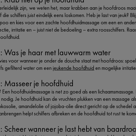
erleidelijk zijn, we weten het, maar krabben aan je hoofdroos maa
sof die schilfers juist eindelijk eens loskomen. Heb je last van jeuk?
poo en kies voor een zachte hoofdhuidmassage om een en ander te
ctie, irritatie en – juist niet de bedoeling – extra roosschilfers.
hoofdhuid.
3: Was je haar met lauwwarm water
dvies voor wanneer je onder de douche staat met hoofdroos: spoe
lfs gefilterd water om een
jeukende hoofdhuid
en mogelijke irritat
: Masseer je hoofdhuid
h? Een hoofdhuidmassage is net zo goed als een lichaamsmassage. H
l nodig. Je hoofdhuid kan de vruchten plukken van een massage al
okosolie, amandelolie of jojoba-olie direct gericht op de schedel 
 aanbrengen helpt schilfers afbreken en de hoofdhuid tot rust te kome
: Scheer wanneer je last hebt van baardro