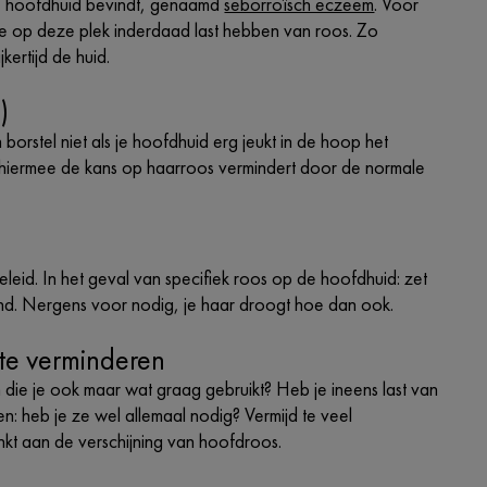
 de hoofdhuid bevindt, genaamd
seborroïsch eczeem
. Voor
je op deze plek inderdaad last hebben van roos. Zo
kertijd de huid.
)
n borstel niet als je hoofdhuid erg jeukt in de hoop het
t hiermee de kans op haarroos vermindert door de normale
eleid. In het geval van specifiek roos op de hoofdhuid: zet
and. Nergens voor nodig, je haar droogt hoe dan ook.
 te verminderen
 die je ook maar wat graag gebruikt? Heb je ineens last van
: heb je ze wel allemaal nodig? Vermijd te veel
inkt aan de verschijning van hoofdroos.