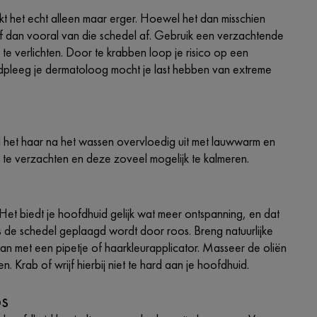
kt het echt alleen maar erger. Hoewel het dan misschien
 Blijf dan vooral van die schedel af. Gebruik een verzachtende
 verlichten. Door te krabben loop je risico op een
 Raadpleeg je dermatoloog mocht je last hebben van extreme
l het haar na het wassen overvloedig uit met lauwwarm en
ie te verzachten en deze zoveel mogelijk te kalmeren.
et biedt je hoofdhuid gelijk wat meer ontspanning, en dat
s de schedel geplaagd wordt door roos. Breng natuurlijke
aan met een pipetje of haarkleurapplicator. Masseer de oliën
n. Krab of wrijf hierbij niet te hard aan je hoofdhuid.
os