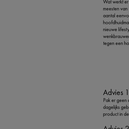
Wat werkt er 
meesten van 
aantal eenvou
hoofdhuidma
nieuwe lifes
wenkbrauwen,
tegen een hoo
Advies 1
Pak er geen 
dagelijks ge
product in de
Advies 2