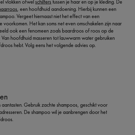
veel vlokken ofwel
schilfers
tussen je haar en op je kleding. De
haarroos
, een hoofdhuid aandoening. Hierbij kunnen een
hampoo. Vergeet hiernaast niet het effect van een
te voorkomen. Het kan soms net even omschakelen zijn naar
beeld ook een fenomeen zoals baardroos of roos op de
 Van hoofdhuid masseren tot lauwwarm water gebruiken
ofdroos hebt. Volg eens het volgende advies op.
ten
 aantasten. Gebruik zachte shampoos, geschikt voor
e adresseren. De shampoo wil je aanbrengen door het
fdroos.