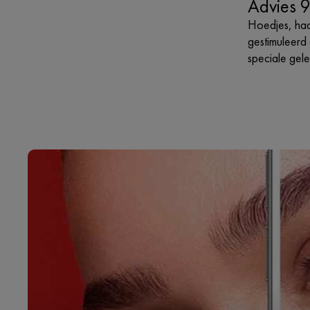
Advies 9
Hoedjes, haa
gestimuleerd 
speciale gel