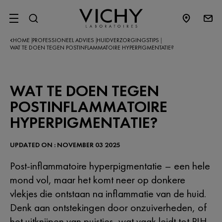
SITE MENU
HOME
PROFESSIONEEL ADVIES
HUIDVERZORGINGSTIPS
|
|
|
WAT TE DOEN TEGEN POSTINFLAMMATOIRE HYPERPIGMENTATIE?
WAT TE DOEN TEGEN
POSTINFLAMMATOIRE
HYPERPIGMENTATIE?
UPDATED ON : NOVEMBER 03 2025
Post-inflammatoire hyperpigmentatie – een hele
mond vol, maar het komt neer op donkere
vlekjes die ontstaan na inflammatie van de huid.
Denk aan ontstekingen door onzuiverheden, of
het uitknijpen van puistjes, wat vaak leidt tot PIH.