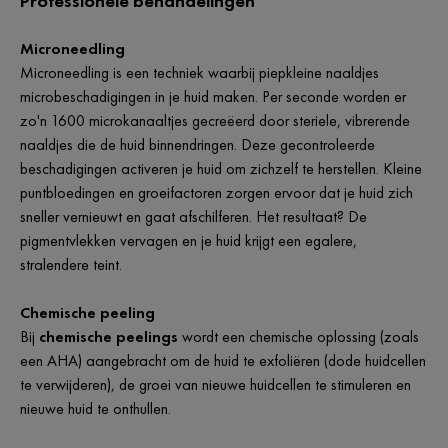
Professionele behandelingen
Microneedling
Microneedling is een techniek waarbij piepkleine naaldjes
microbeschadigingen in je huid maken. Per seconde worden er
zo'n 1600 microkanaaltjes gecreëerd door steriele, vibrerende
naaldjes die de huid binnendringen. Deze gecontroleerde
beschadigingen activeren je huid om zichzelf te herstellen. Kleine
puntbloedingen en groeifactoren zorgen ervoor dat je huid zich
sneller vernieuwt en gaat afschilferen. Het resultaat? De
pigmentvlekken vervagen en je huid krijgt een egalere,
stralendere teint.
Chemische peeling
Bij
chemische peelings
wordt een chemische oplossing (zoals
een AHA) aangebracht om de huid te exfoliëren (dode huidcellen
te verwijderen), de groei van nieuwe huidcellen te stimuleren en
nieuwe huid te onthullen.