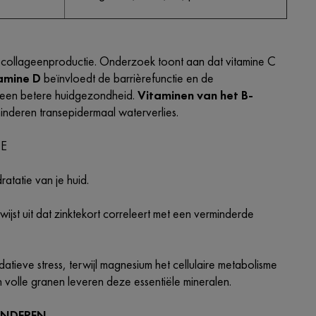
 de collageenproductie. Onderzoek toont aan dat vitamine C
amine D
beïnvloedt de barrièrefunctie en de
t een betere huidgezondheid.
Vitaminen van het B-
nderen transepidermaal waterverlies.
IE
atatie van je huid.
ijst uit dat zinktekort correleert met een verminderde
atieve stress, terwijl magnesium het cellulaire metabolisme
 volle granen leveren deze essentiële mineralen.
INDEREN