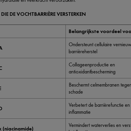
 DIE DE VOCHTBARRIÈRE VERSTERKEN
Belangrijkste voordeel voo
Ondersteunt cellulaire vernieu
A
barrièreherstel
Collageenproductie en
C
antioxidantbescherming
Beschermt celmembranen tegen
E
schade
Verbetert de barrièrefunctie en
D
inflammatie
Vermindert waterverlies en vers
 (niacinamide)