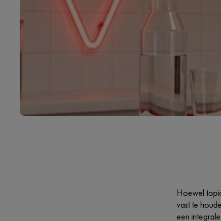
Hoewel topica
vast te houd
een integral