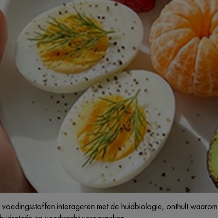
oe voedingsstoffen interageren met de huidbiologie, onthult waar
n hydratatie en veerkracht veroorzaken.