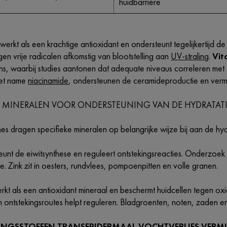
huidbarrière
werkt als een krachtige antioxidant en ondersteunt tegelijkertijd
en vrije radicalen afkomstig van blootstelling aan
UV-straling
.
Vit
s, waarbij studies aantonen dat adequate niveaus correleren me
met name
niacinamide
, ondersteunen de ceramideproductie en vermi
E MINERALEN VOOR ONDERSTEUNING VAN DE HYDRATAT
es dragen specifieke mineralen op belangrijke wijze bij aan de hydr
unt de eiwitsynthese en reguleert ontstekingsreacties. Onderzoek w
ie. Zink zit in oesters, rundvlees, pompoenpitten en volle granen.
kt als een antioxidant mineraal en beschermt huidcellen tegen oxid
 ontstekingsroutes helpt reguleren. Bladgroenten, noten, zaden en
INGSSTOFFEN TRANSEPIDERMAAL VOCHTVERLIES VERM