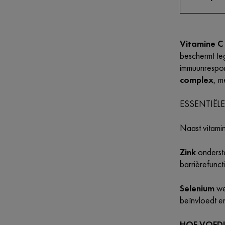
Vitamine C
beschermt teg
immuunrespon
complex
, 
ESSENTIËL
Naast vitamin
Zink
onderste
barrièrefunct
Selenium
wer
beïnvloedt en
HOE VOED