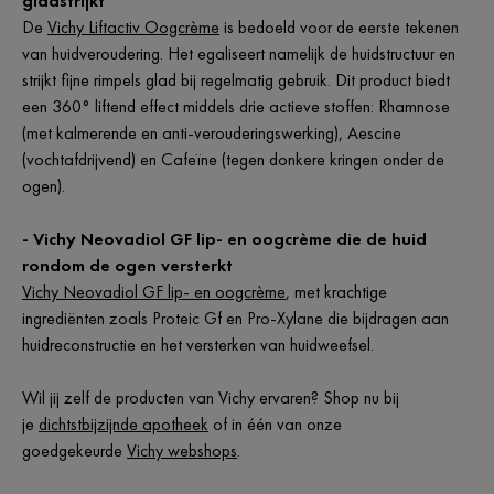
gladstrijkt
De
Vichy Liftactiv Oogcrème
is bedoeld voor de eerste tekenen
van huidveroudering. Het egaliseert namelijk de huidstructuur en
strijkt fijne rimpels glad bij regelmatig gebruik. Dit product biedt
een 360° liftend effect middels drie actieve stoffen: Rhamnose
(met kalmerende en anti-verouderingswerking), Aescine
(vochtafdrijvend) en Cafeïne (tegen donkere kringen onder de
ogen).
- Vichy Neovadiol GF lip- en oogcrème die de huid
rondom de ogen versterkt
Vichy Neovadiol GF lip- en oogcrème
, met krachtige
ingrediënten zoals Proteic Gf en Pro-Xylane die bijdragen aan
huidreconstructie en het versterken van huidweefsel.
Wil jij zelf de producten van Vichy ervaren? Shop nu bij
je
dichtstbijzijnde apotheek
of in één van onze
goedgekeurde
Vichy webshops
.