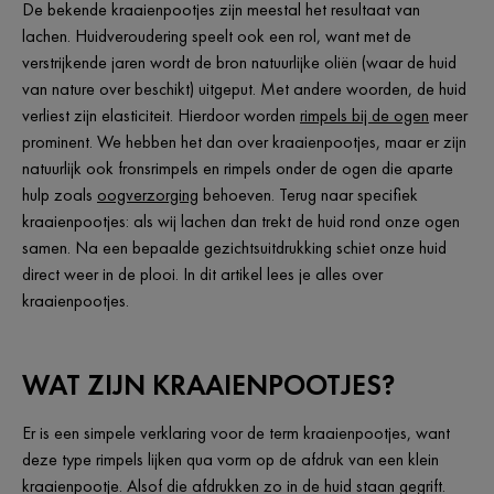
De bekende kraaienpootjes zijn meestal het resultaat van
lachen. Huidveroudering speelt ook een rol, want met de
verstrijkende jaren wordt de bron natuurlijke oliën (waar de huid
van nature over beschikt) uitgeput. Met andere woorden, de huid
verliest zijn elasticiteit. Hierdoor worden
rimpels bij de ogen
meer
prominent. We hebben het dan over kraaienpootjes, maar er zijn
natuurlijk ook fronsrimpels en rimpels onder de ogen die aparte
hulp zoals
oogverzorging
behoeven. Terug naar specifiek
kraaienpootjes: als wij lachen dan trekt de huid rond onze ogen
samen. Na een bepaalde gezichtsuitdrukking schiet onze huid
direct weer in de plooi. In dit artikel lees je alles over
kraaienpootjes.
WAT ZIJN KRAAIENPOOTJES?
Er is een simpele verklaring voor de term kraaienpootjes, want
deze type rimpels lijken qua vorm op de afdruk van een klein
kraaienpootje. Alsof die afdrukken zo in de huid staan gegrift.