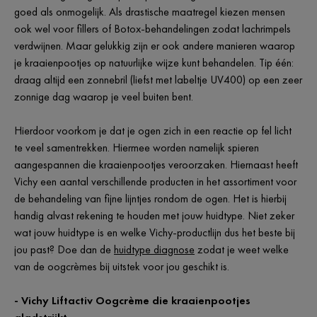
goed als onmogelijk. Als drastische maatregel kiezen mensen
ook wel voor fillers of Botox-behandelingen zodat lachrimpels
verdwijnen. Maar gelukkig zijn er ook andere manieren waarop
je kraaienpootjes op natuurlijke wijze kunt behandelen. Tip één:
draag altijd een zonnebril (liefst met labeltje UV400) op een zeer
zonnige dag waarop je veel buiten bent.
Hierdoor voorkom je dat je ogen zich in een reactie op fel licht
te veel samentrekken. Hiermee worden namelijk spieren
aangespannen die kraaienpootjes veroorzaken. Hiernaast heeft
Vichy een aantal verschillende producten in het assortiment voor
de behandeling van fijne lijntjes rondom de ogen. Het is hierbij
handig alvast rekening te houden met jouw huidtype. Niet zeker
wat jouw huidtype is en welke Vichy-productlijn dus het beste bij
jou past? Doe dan de
huidtype diagnose
zodat je weet welke
van de oogcrèmes bij uitstek voor jou geschikt is.
- Vichy Liftactiv Oogcrème die kraaienpootjes