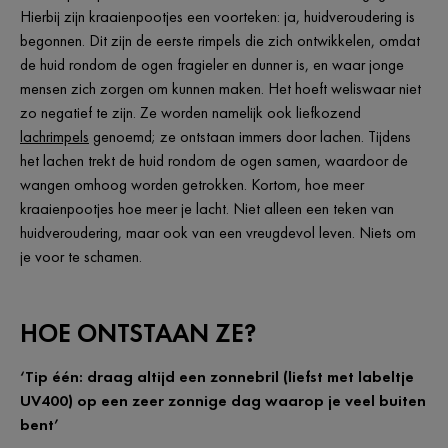
Hierbij zijn kraaienpootjes een voorteken: ja, huidveroudering is
begonnen. Dit zijn de eerste rimpels die zich ontwikkelen, omdat
de huid rondom de ogen fragieler en dunner is, en waar jonge
mensen zich zorgen om kunnen maken. Het hoeft weliswaar niet
zo negatief te zijn. Ze worden namelijk ook liefkozend
lachrimpels
genoemd; ze ontstaan immers door lachen. Tijdens
het lachen trekt de huid rondom de ogen samen, waardoor de
wangen omhoog worden getrokken. Kortom, hoe meer
kraaienpootjes hoe meer je lacht. Niet alleen een teken van
huidveroudering, maar ook van een vreugdevol leven. Niets om
je voor te schamen.
HOE ONTSTAAN ZE?
‘Tip één: draag altijd een zonnebril (liefst met labeltje
UV400) op een zeer zonnige dag waarop je veel buiten
bent’