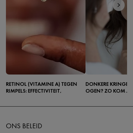
RETINOL (VITAMINE A) TEGEN
DONKERE KRINGEN
RIMPELS: EFFECTIVITEIT,
OGEN? ZO KOM JE 
VEILIGHEID EN PRODUCTKEUZES
Slecht geslapen? Dan zi
Vrij verkrijgbare retinolproducten zijn
donkere kringen onder 
populairder dan ooit, en dat is niet
verklaard. Maar vermoe
zonder reden.
niet de enige oorzaak.
ONS BELEID
de belangrijkste reden