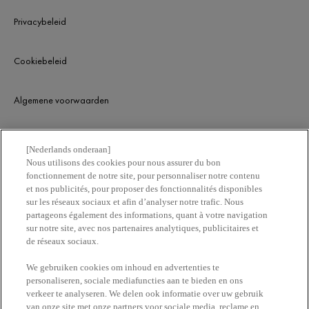
met donkere kringen w
wat je ertegen kunt doe
Privacybeleid
Cookiebeleid
Algemene voorwaarden
KLANTENSERVICE
[Nederlands onderaan]
Nous utilisons des cookies pour nous assurer du bon
fonctionnement de notre site, pour personnaliser notre contenu
Contacteer ons
et nos publicités, pour proposer des fonctionnalités disponibles
sur les réseaux sociaux et afin d’analyser notre trafic. Nous
partageons également des informations, quant à votre navigation
Vind een apotheek
sur notre site, avec nos partenaires analytiques, publicitaires et
de réseaux sociaux.
ERetailer List
We gebruiken cookies om inhoud en advertenties te
personaliseren, sociale mediafuncties aan te bieden en ons
verkeer te analyseren. We delen ook informatie over uw gebruik
Newsletter
van onze site met onze partners voor sociale media, reclame en