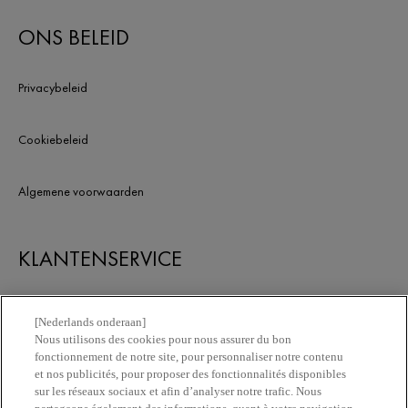
zonder reden.
krachtig, levendig en s
ONS BELEID
houden van binnenuit.
Privacybeleid
Cookiebeleid
Algemene voorwaarden
KLANTENSERVICE
Contacteer ons
[Nederlands onderaan]
Nous utilisons des cookies pour nous assurer du bon
fonctionnement de notre site, pour personnaliser notre contenu
Vind een apotheek
et nos publicités, pour proposer des fonctionnalités disponibles
sur les réseaux sociaux et afin d’analyser notre trafic. Nous