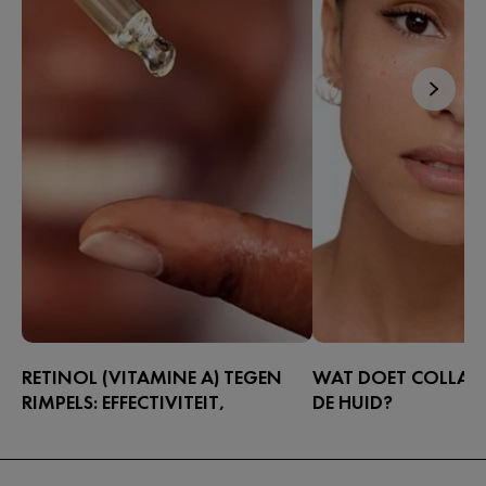
RETINOL (VITAMINE A) TEGEN
WAT DOET COLLAG
RIMPELS: EFFECTIVITEIT,
DE HUID?
VEILIGHEID EN PRODUCTKEUZES
Collageen in huidverzor
Vrij verkrijgbare retinolproducten zijn
helemaal trending en dat
populairder dan ooit, en dat is niet
niets. Dit eiwit staat e