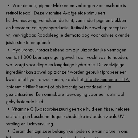
• Voor rimpels, pigmentvlekken en verborgen zonneschade is
retinol
ideaal. Deze vitamine A-afgeleide stimuleert
huidvernieuwing, verheldert de teint, vermindert pigmentvlekken
en bevordert collageenproductie. Retinol is zowel op recept als
vrij verkrijgbaar. Raadpleeg je dermatoloog voor advies over de
juiste sterkte en gebruik.
•
Hyaluronzuur
staat bekend om zijn uitzonderlijke vermogen
om tot 1.000 keer zijn eigen gewicht aan vocht vast te houden,
wat zorgt voor diepe en langdurige hydratatie. Dit veelzijdige
ingrediënt kan zowel op zichzelf worden gebruikt (probeer een
kwalitatief hyaluronzuurserum, zoals het
Liftactiv Supreme - H.A.
Epidermic Filler Serum
) of als krachtig bestanddeel in je
gezichtscrème. Een onmisbare toevoeging voor een optimaal
gehydrateerde huid.
•
Vitamine C (L-ascorbinezuur)
geeft de huid een frisse, heldere
uitstraling en beschermt tegen schadelijke invloeden zoals UV-
straling en luchtvervuiling.
• Ceramiden zijn zeer belangrijke lipiden die van nature in ons