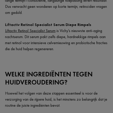
lange termijn—consistente, langdurige toepassing levert resultaat.
Dus verwacht geen wonderen op korte termijn; retinoïden vragen
om geduld.
Liftactiv Retinol Specialist Serum Diepe Rimpels
Liftactiv Retinol Specialist Serum
is Vichy’s nieuwste anti-aging
nachtserum. Dit serum pakt zelfs diepe, hardnekkige rimpels aan
met retinol voor intensieve celvernieuwing en probiotische fracties
die de huid helpen regenereren.
WELKE INGREDIËNTEN TEGEN
HUIDVEROUDERING?
Hoewel het volgen van deze stappen essentieel is voor de
verzorging van de rijpere huid, is het minstens zo belangrijk dat je
routine de juiste ingrediënten bevat.