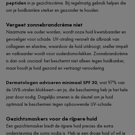
peptiden
in je gezichtscrème. Bij regelmatig gebruik helpen die
om je huidbarrière sterker en gezonder te houden.
Vergeet zonnebrandcrème niet
Naarmate we ouder worden, wordt onze huid kwetsbaarder en
gevoeliger voor schade. UV-straling versnelt de afbraak van
collageen en elastine, waardoor de huid uitdroogt, sneller rimpelt
en vatbaarder wordt voor ouderdomsvlekken. Zonnebrandcrème
is dan ook cruciaal: het beschermt niet alleen tegen huidkanker,
maar houdt je huid gezond en vertraagt veroudering.
Dermatologen adviseren minimaal SPF 30
, wat 97% van
de UVB-stralen blokkeert—en ja, die bescherming heb je het hele
jaar door nodig. Dagelijks smeren is de sleutel om je huid
optimaal te beschermen tegen opbouwende UV-schade.
Gezichtsmaskers voor de rijpere huid
Een gezichtsmasker biedt de rijpere huid precies die extra
ondersteuning die soms nodig is. Heb je een droge huid of wil je