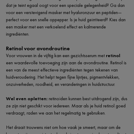
dat je teint egaal oogt voor een speciale gelegenheid? Ga dan
voor een verstevigend masker met hyaluronzuur en peptiden—
perfect voor een snelle oppepper. Is je huid geïrriteerd? Kies dan
een masker met een verkoelend effect en kalmerende
ingrediënten.
Retinol voor avondroutine
Voor vrouwen in de vijftig kan een gezichtsserum met
retinol
een waardevolle toevoeging zijn aan de avondroutine. Retinol is
een van de meest effectieve ingrediënten tegen tekenen van
huidveroudering. Het helpt tegen fijne lijntjes, pigmentvlekken,
onzuiverheden, roodheid, en veranderingen in huidstructuur.
Wel even opletten:
retinoïden kunnen best uitdrogend zijn, dus
ze zijn niet geschikt voor iedereen. Maar als je huid retinol goed
verdraagt, raden we aan het regelmatig te gebruiken.
Het draait trouwens niet om hoe vaak je smeert, maar om de