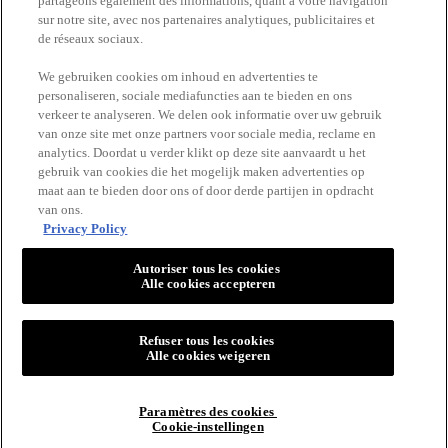
partageons également des informations, quant à votre navigation
ERetailer List
sur notre site, avec nos partenaires analytiques, publicitaires et
de réseaux sociaux.
Newsletter
We gebruiken cookies om inhoud en advertenties te
personaliseren, sociale mediafuncties aan te bieden en ons
verkeer te analyseren. We delen ook informatie over uw gebruik
BLIJF OP DE HOOGTE
van onze site met onze partners voor sociale media, reclame en
analytics. Doordat u verder klikt op deze site aanvaardt u het
gebruik van cookies die het mogelijk maken advertenties op
maat aan te bieden door ons of door derde partijen in opdracht
van ons.
Privacy Policy
Autoriser tous les cookies
Alle cookies accepteren
VICHY
Vichy France CAI/CAF 03
TSA 75000 93584 ST OUEN CEDEX FR.
Refuser tous les cookies
[email protected]
Alle cookies weigeren
Paramètres des cookies
Cookie-instellingen
© VICHY INC. 2026. ALLE RECHTEN VOORBEHOUDEN.