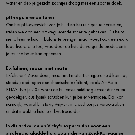
water en dep je gezicht zachtjes droog met een zachte doek.
pH-regulerende toner
Om het pH-evenwicht van je huid na het reinigen te herstellen,
raden we aan een pH-regulerende toner te gebruiken. Dit helpt
niet alleen je huid in balans te brengen maar voegt ook een extra
laag hydratatie toe, waardoor de huid de volgende producten in
je routine beter kan opnemen.
Exfolieer, maar met mate
Exfoliëren
? Zeker doen, maar met mate. Een rijpere huid kan nog
steeds goed tegen een chemische exfoliant, zoals AHA’s of
BHA’s. Na je 50e wordt de buitenste huidlaag echter dunner en
gevoeliger, dus fysiek scrubben kun je beter vermijden. Dat kan
namelijk, vooral bij stevig wrijven, microscheurtjes veroorzaken –
en dat maakt je huid juist kwetsbaarder.
In dit artikel delen Vichy's experts tips voor een
stralende, gladde huid zoals die van Zuid-Koreaanse