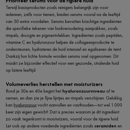
Prioriteer serums voor de rijpere huid
Terwijl basisproducten zoals reinigers belangrijk zijn voor
iedereen, zelfs voor tieners, bieden serums vooral na de leeftijd
van 50 extra voordelen. Serums bevatten krachtige ingrediënten
die specifieke tekenen van huidveroudering aanpakken, zoals
rimpels, droogte en pigmentvlekken. Ingrediënten zoals peptiden,
vitamine C en hyaluronzuur helpen de collageenproductie te
ondersteunen, hydrateren de huid intensief en egaliseren de teint.
Dankzij hun lichte formule worden serums snel opgenomen. Dit
maakt ze bijzonder effectief voor een gezonde, stralende huid
op latere leeftijd.
Volumeverlies herstellen met moisturizers
Rond je 30e en 40e begint het
hyaluronzuurniveau
af te
nemen, en dan zie je fijne lijntjes en rimpels verschijnen. Gelukkig
kan
hyaluronzuur
vocht aanvullen en vasthouden—tot wel 1.000
keer zijn eigen gewicht! Dat is precies waarom je dit ingrediënt
zo vaak tegenkomt in moisturizers, vooral voor de rijpere huid.
Let ook op andere voedende ingrediënten zoals
ceramiden
en